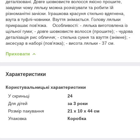
деталізовані. Довге шовковисте волосся якісно прошите,
завдяки чому ляльку можна розчісувати та робити їй
різноманітні зачіски. Іграшкова красуня стильно вдягнена,
взута в туфлі-човники. Взуття знімається. Голову ляльки
прикрашає пов'язка. Особливості: - лялька виготовлена із
щільної гуми; - довге шовковисте волосся (прошите); - чудова
деталізація рис обличчя; - стильна сукня та взуття (знімне); -
аксесуар в наборі (пов'язка); - висота ляльки - 37 см.
Приховати
Характеристики
Користувальницькі характеристики
У скриньці
24
Для дітей
за 3 роки
Розмір пакування
21 х 10 х 44 см
Упаковка
Коробка