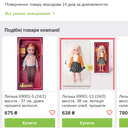
Повернення товару впродовж 14 днів за домовленістю
Всі умови повернення
Подібні товари компанії
Лялька 69001-5 (24/2)
Лялька 69001-13 (24/2)
Ляль
висота - 37 см, довге
висота: 38 см, імітація
висо
прошите волосся,
скляних очей, прошите
скля
стильний одяг, знімне
волосся, знімний одяг та
воло
675
638
780
₴
₴
взуття, в коробці
взуття, в коробці
в ко
Купити
Купити