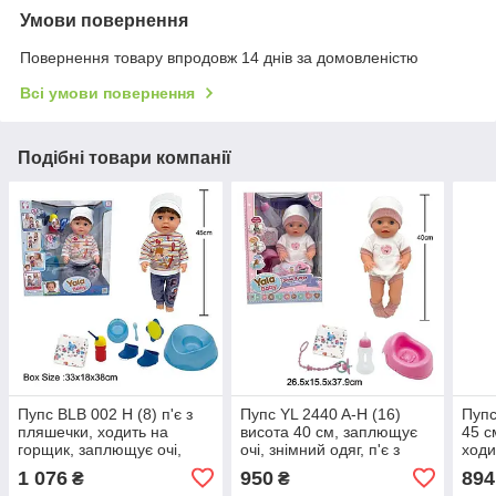
Умови повернення
Повернення товару впродовж 14 днів за домовленістю
Всі умови повернення
Подібні товари компанії
Пупс BLB 002 H (8) п'є з
Пупс YL 2440 A-H (16)
Пупс
пляшечки, ходить на
висота 40 см, заплющує
45 с
горщик, заплющує очі,
очі, знімний одяг, п'є з
ходи
плаче сльозами,
пляшечки, ходить на
запл
1 076
950
894
₴
₴
аксесуари, висота 45 см, в
горщик, аксесуари, в
одяг