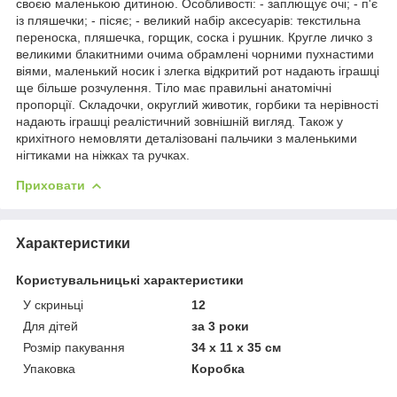
своєю маленькою дитиною. Особливості: - заплющує очі; - п'є
із пляшечки; - пісяє; - великий набір аксесуарів: текстильна
переноска, пляшечка, горщик, соска і рушник. Кругле личко з
великими блакитними очима обрамлені чорними пухнастими
віями, маленький носик і злегка відкритий рот надають іграшці
ще більше розчулення. Тіло має правильні анатомічні
пропорції. Складочки, округлий животик, горбики та нерівності
надають іграшці реалістичний зовнішній вигляд. Також у
крихітного немовляти деталізовані пальчики з маленькими
нігтиками на ніжках та ручках.
Приховати
Характеристики
Користувальницькі характеристики
У скриньці
12
Для дітей
за 3 роки
Розмір пакування
34 х 11 х 35 см
Упаковка
Коробка