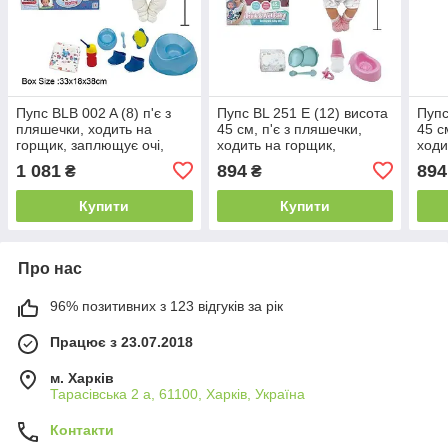
Пупс BLB 002 A (8) п'є з
Пупс BL 251 E (12) висота
Пупс
пляшечки, ходить на
45 см, п'є з пляшечки,
45 с
горщик, заплющує очі,
ходить на горщик,
ходи
плаче сльозами,
заплющує очі, знімний
запл
1 081
894
894
₴
₴
аксесуари, висота 45 см, в
одяг, аксесуари, в коробці
одяг
коробці
Купити
Купити
Про нас
96% позитивних з 123 відгуків за рік
Працює з 23.07.2018
м. Харків
Тарасівська 2 а, 61100, Харків, Україна
Контакти