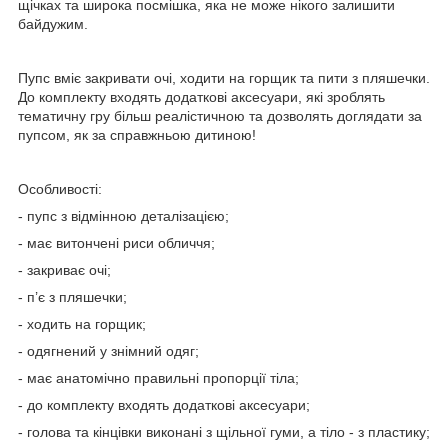
щічках та широка посмішка, яка не може нікого залишити
байдужим.
Пупс вміє закривати очі, ходити на горщик та пити з пляшечки.
До комплекту входять додаткові аксесуари, які зроблять
тематичну гру більш реалістичною та дозволять доглядати за
пупсом, як за справжньою дитиною!
Особливості:
- пупс з відмінною деталізацією;
- має витончені риси обличчя;
- закриває очі;
- п’є з пляшечки;
- ходить на горщик;
- одягнений у знімний одяг;
- має анатомічно правильні пропорції тіла;
- до комплекту входять додаткові аксесуари;
- голова та кінцівки виконані з щільної гуми, а тіло - з пластику;