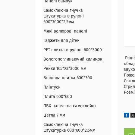
Панелі бамбук
Самоклеюча гнучка
штукатурка в рулоні
600*3000*2,5мм
Мʼякі велюрові панелі
Гаджети для дітей
PET плитка в рулоні 600*3000
Радіо
Вологопоглинаючий килимок
облад
Рейки 165*23*3000 мм
звуко
Поже
Вінілова плитка 600*300
Світл
Стри
Плінтуси
Розмі
Плита 600*600
ПВХ панелі на самоклейці
Цегла 7 мм
Самоклеюча гнучка
штукатурка 600*600*2,5мм