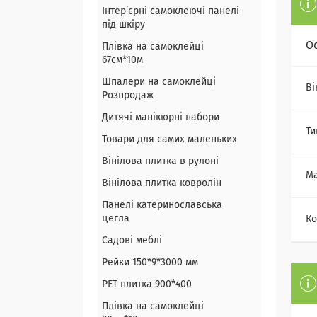
Інтер’єрні самоклеючі панелі
під шкіру
О
Плівка на самоклейці
67см*10м
Шпалери на самоклейці
Ві
Розпродаж
Дитячі манікюрні набори
Ти
Товари для самих маленьких
Вінілова плитка в рулоні
Ма
Вінілова плитка ковролін
Панелі катеринославська
цегла
Ко
Садові меблі
Рейки 150*9*3000 мм
PET плитка 900*400
Плівка на самоклейці