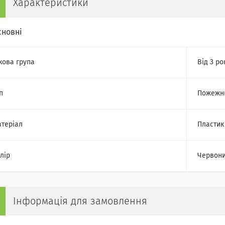
Характеристики
сновні
кова група
Від 3 ро
п
Пожежни
теріал
Пластик
лір
Червон
Інформація для замовлення