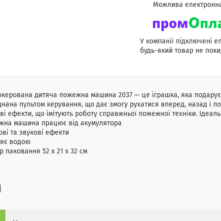
У компанії підключені е
будь-який товар не поки
керована дитяча пожежна машина 2037 — це іграшка, яка подарує 
нана пультом керування, що дає змогу рухатися вперед, назад і пов
ві ефекти, що імітують роботу справжньої пожежної техніки. Ідеаль
жна машина працює від акумулятора
ові та звукові ефекти
ляє водою
р паковання 52 х 21 х 32 см