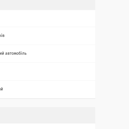
ків
й автомобіль
ий