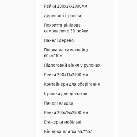
Рейки 200х27х2900мм
Дерев`яні іграшки
Покриття вінілове
самоклеюче 3D рейки
Панелі дерево
Плівка на самоклейці
60см*10м
Підлоговий вінил у рулонах
Рейки 200х11х2900 мм
Контейнери для зберігання
Іграшки для дівчаток
Панелі кладка
Рейки 205х14х2900 мм
Етажерки мобільні
Вінілова плитка 457*457