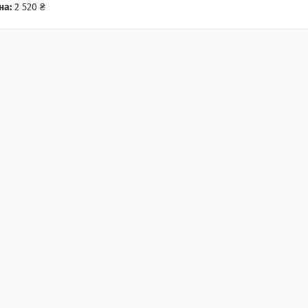
на:
2 520 ₴