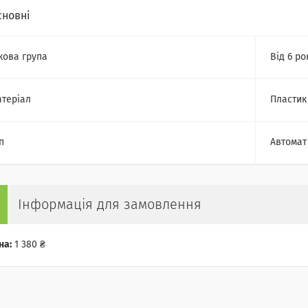
сновні
кова група
Від 6 ро
теріал
Пластик
п
Автомат
Інформація для замовлення
на:
1 380 ₴