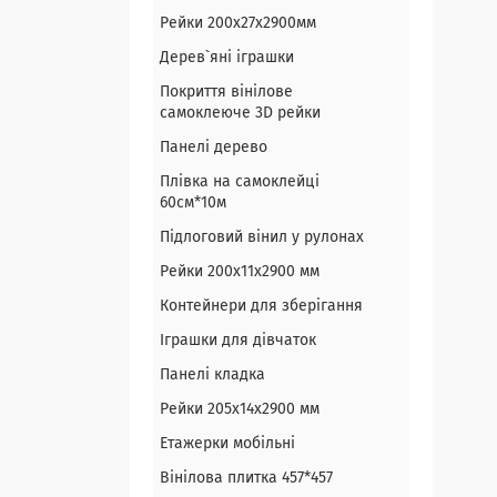
Рейки 200х27х2900мм
Дерев`яні іграшки
Покриття вінілове
самоклеюче 3D рейки
Панелі дерево
Плівка на самоклейці
60см*10м
Підлоговий вінил у рулонах
Рейки 200х11х2900 мм
Контейнери для зберігання
Іграшки для дівчаток
Панелі кладка
Рейки 205х14х2900 мм
Етажерки мобільні
Вінілова плитка 457*457