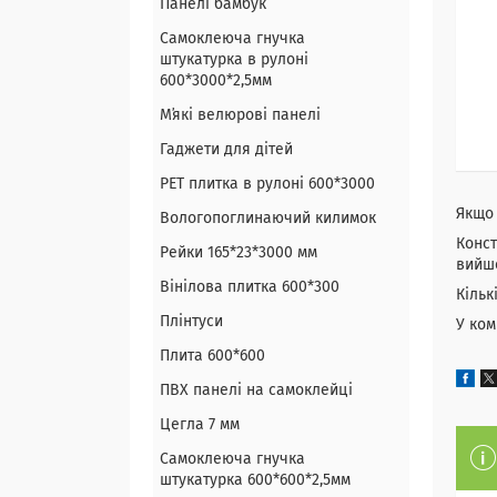
Панелі бамбук
Самоклеюча гнучка
штукатурка в рулоні
600*3000*2,5мм
Мʼякі велюрові панелі
Гаджети для дітей
PET плитка в рулоні 600*3000
Якщо 
Вологопоглинаючий килимок
Конст
Рейки 165*23*3000 мм
вийшо
Вінілова плитка 600*300
Кільк
Плінтуси
У ком
Плита 600*600
ПВХ панелі на самоклейці
Цегла 7 мм
Самоклеюча гнучка
штукатурка 600*600*2,5мм