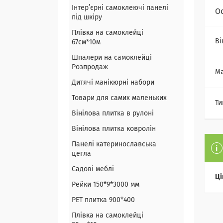
Інтер’єрні самоклеючі панелі
О
під шкіру
Плівка на самоклейці
Ві
67см*10м
Шпалери на самоклейці
Розпродаж
Ма
Дитячі манікюрні набори
Товари для самих маленьких
Ти
Вінілова плитка в рулоні
Вінілова плитка ковролін
Панелі катеринославська
цегла
Садові меблі
Ці
Рейки 150*9*3000 мм
PET плитка 900*400
Плівка на самоклейці