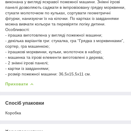
виконана у вигляді яскравої пожежної машини. Знімні ігрові
панелі дозволяють саджати в імпровізовану грядку морквинки,
стукати молоточком по кульках, сортувати геометричні
фігурки, нанизуючи їх на кілочки. По картках із завданнями
можна вивчати кольори та перевіряти логіку дитини.
Особливості:
- іграшка виготовлена у вигляді пожежної машини;
- декілька варіантів гри: стукалка, гра “Грядка з морквинками”,
сортер, гра машинкою;
- іграшкові морквинки, кульки, молоточок в наборі;
- машинка та ігрові елементи виготовлені з дерева;
- 2 знімні ігрові панелі;
- картки із завданнями;
- розмір пожежної машини: 36,5х15,5х11 см.
Приховати
Спосіб упаковки
Коробка