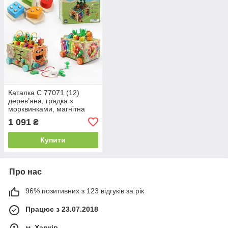
Каталка C 77071 (12)
дерев’яна, грядка з
морквинками, магнітна
риболовля, сортер,
1 091
₴
ксилофон, годинник з
рухомими стрілками,
Купити
Про нас
96% позитивних з 123 відгуків за рік
Працює з 23.07.2018
м. Харків