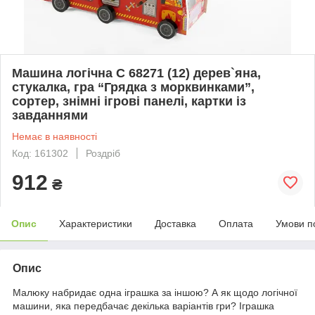
Машина логічна C 68271 (12) дерев`яна,
стукалка, гра “Грядка з морквинками”,
сортер, знімні ігрові панелі, картки із
завданнями
Немає в наявності
Код: 161302
Роздріб
912
₴
Опис
Характеристики
Доставка
Оплата
Умови п
Опис
Малюку набридає одна іграшка за іншою? А як щодо логічної
машини, яка передбачає декілька варіантів гри? Іграшка