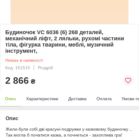
Будиночок VC 6036 (6) 268 деталей,
механічний ліфт, 2 ляльки, рухомі частини
тіла, фігурка тварини, меблі, музичний
інструмент,
Немає в наявності
Код: 161515
Роздріб
2 866
₴
Опис
Характеристики
Доставка
Оплата
Умови п
Опис
Жили-були собі дві красуні-подружки у казковому будиночку…
Так могла б початися казка, а почнеться - захоплива гра!