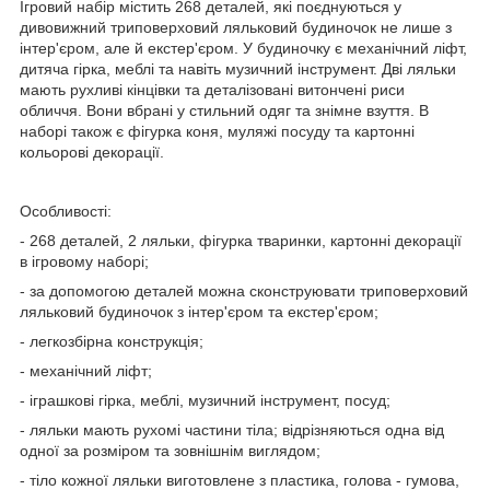
Ігровий набір містить 268 деталей, які поєднуються у
дивовижний триповерховий ляльковий будиночок не лише з
інтер'єром, але й екстер'єром. У будиночку є механічний ліфт,
дитяча гірка, меблі та навіть музичний інструмент. Дві ляльки
мають рухливі кінцівки та деталізовані витончені риси
обличчя. Вони вбрані у стильний одяг та знімне взуття. В
наборі також є фігурка коня, муляжі посуду та картонні
кольорові декорації.
Особливості:
- 268 деталей, 2 ляльки, фігурка тваринки, картонні декорації
в ігровому наборі;
- за допомогою деталей можна сконструювати триповерховий
ляльковий будиночок з інтер'єром та екстер'єром;
- легкозбірна конструкція;
- механічний ліфт;
- іграшкові гірка, меблі, музичний інструмент, посуд;
- ляльки мають рухомі частини тіла; відрізняються одна від
одної за розміром та зовнішнім виглядом;
- тіло кожної ляльки виготовлене з пластика, голова - гумова,