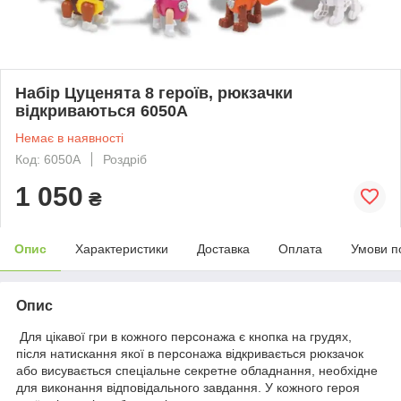
Набір Цуценята 8 героїв, рюкзачки
відкриваються 6050А
Немає в наявності
Код: 6050А
Роздріб
1 050
₴
Опис
Характеристики
Доставка
Оплата
Умови п
Опис
Для цікавої гри в кожного персонажа є кнопка на грудях,
після натискання якої в персонажа відкривається рюкзачок
або висувається спеціальне секретне обладнання, необхідне
для виконання відповідального завдання. У кожного героя