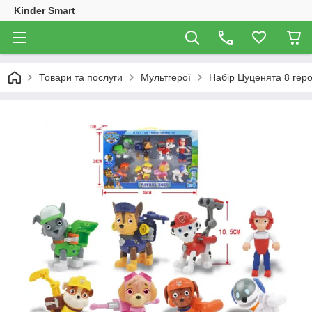
Kinder Smart
Товари та послуги
Мультгерої
Набір Цуценята 8 геро