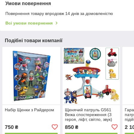
Умови повернення
Повернення товару впродовж 14 днів за домовленістю
Всі умови повернення
Подібні товари компанії
Набір Щенки з Райдером
Щенячий патруль G561
Гара
Вежа спостереження (3
патр
героя, ліфт, світло, звук)
піді
геро
750
850
2 1
₴
₴