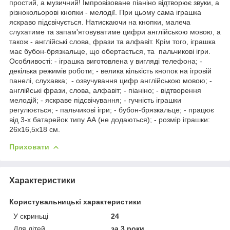
простий, а музичний! Імпровізоване піаніно відтворює звуки, а
різнокольорові кнопки - мелодії. При цьому сама іграшка
яскраво підсвічується. Натискаючи на кнопки, малеча
слухатиме та запам'ятовуватиме цифри англійською мовою, а
також - англійські слова, фрази та алфавіт. Крім того, іграшка
має бубон-брязкальце, що обертається, та пальчикові ігри.
Особливості: - іграшка виготовлена у вигляді телефона; -
декілька режимів роботи; - велика кількість кнопок на ігровій
панелі, слухавка; - озвучування цифр англійською мовою; -
англійські фрази, слова, алфавіт; - піаніно; - відтворення
мелодій; - яскраве підсвічування; - гучність іграшки
регулюється; - пальчикові ігри; - бубон-брязкальце; - працює
від 3-х батарейок типу АА (не додаються); - розмір іграшки:
26х16,5х18 см.
Приховати
Характеристики
Користувальницькі характеристики
У скриньці
24
Для дітей
за 3 роки