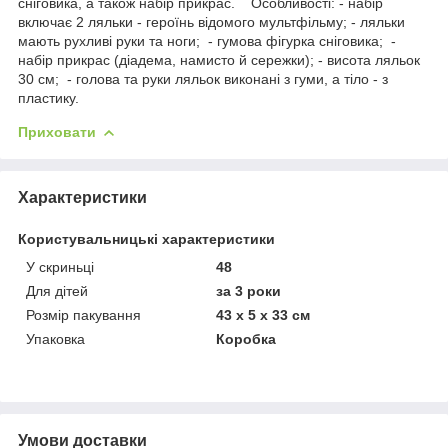
сніговика, а також набір прикрас. Особливості: - набір
включає 2 ляльки - героїнь відомого мультфільму; - ляльки
мають рухливі руки та ноги; - гумова фігурка сніговика; -
набір прикрас (діадема, намисто й сережки); - висота ляльок
30 см; - голова та руки ляльок виконані з гуми, а тіло - з
пластику.
Приховати
Характеристики
Користувальницькі характеристики
У скриньці
48
Для дітей
за 3 роки
Розмір пакування
43 х 5 х 33 см
Упаковка
Коробка
Умови доставки