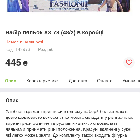
Набір ляльок XX 73 (48/2) в коробці
Немає в наявності
Код: 142973
Роздріб
445
₴
Опис
Характеристики
Доставка
Оплата
Умови п
Опис
Улюблені крижані принцеси в одному наборі! Ляльки мають
довге шовковисте волосся, яке можна складати у різні зачіски,
виразні риси обличчя та рухливі кінцівки, які дозволять
ляльками приймати різні положення. Красуні вдягнені у сукні,
які легко можна зняти. До комплекту також входить фігурка