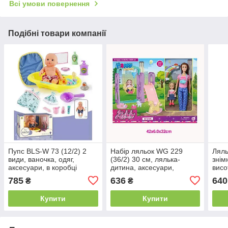
Всі умови повернення
Подібні товари компанії
Пупс BLS-W 73 (12/2) 2
Набір ляльок WG 229
Ляль
види, ваночка, одяг,
(36/2) 30 см, лялька-
знім
аксесуари, в коробці
дитина, аксесуари,
висо
гойдалка, в коробці
785
636
640
₴
₴
Купити
Купити