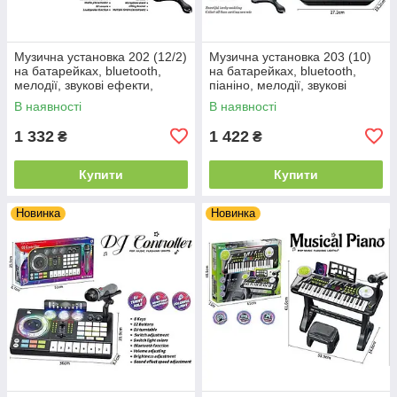
Музична установка 202 (12/2)
Музична установка 203 (10)
на батарейках, bluetooth,
на батарейках, bluetooth,
мелодії, звукові ефекти,
піаніно, мелодії, звукові
запис, підсвічування,
ефекти, запис, підсвічування,
В наявності
В наявності
мікрофон, стійка, в коробці
мікрофон, стійка, в
1 332
1 422
₴
₴
Купити
Купити
Новинка
Новинка