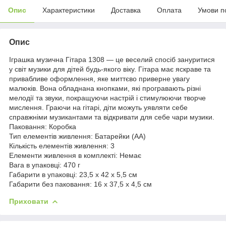
Опис
Характеристики
Доставка
Оплата
Умови п
Опис
Іграшка музична Гітара 1308 — це веселий спосіб зануритися
у світ музики для дітей будь-якого віку. Гітара має яскраве та
привабливе оформлення, яке миттєво приверне увагу
малюків. Вона обладнана кнопками, які програвають різні
мелодії та звуки, покращуючи настрій і стимулюючи творче
мислення. Граючи на гітарі, діти можуть уявляти себе
справжніми музикантами та відкривати для себе чари музики.
Паковання: Коробка
Тип елементів живлення: Батарейки (АА)
Кількість елементів живлення: 3
Елементи живлення в комплекті: Немає
Вага в упаковці: 470 г
Габарити в упаковці: 23,5 x 42 x 5,5 см
Габарити без паковання: 16 x 37,5 x 4,5 см
Приховати