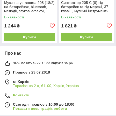
Музична установка 208 (18/2)
Синтезатор 205 C (8) від
на батарейках, bluetooth,
батарейок та від мережі, 37
мелодії, звукові ефекти,
клавіш, музичні інструменти,
запис, підсвічування,
звукові ефекти, регулювання
В наявності
В наявності
інтерактивні ігри, мікрофон,
ритму та гучності,
1 244
1 821
₴
₴
Купити
Купити
Про нас
96% позитивних з 123 відгуків за рік
Працює з 23.07.2018
м. Харків
Тарасівська 2 а, 61100, Харків, Україна
Контакти
Сьогодні працює з 10:00 до 18:00
Показати весь графік роботи