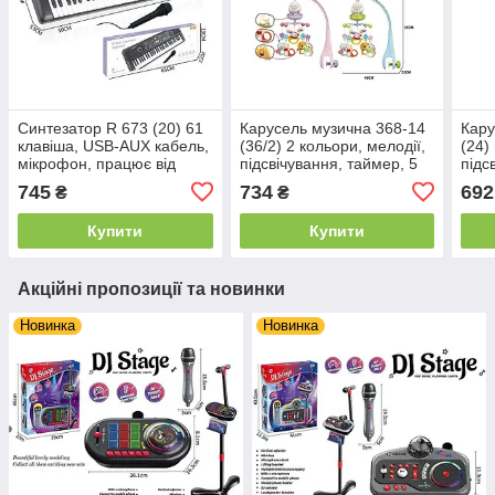
Синтезатор R 673 (20) 61
Карусель музична 368-14
Кару
клавіша, USB-AUX кабель,
(36/2) 2 кольори, мелодії,
(24)
мікрофон, працює від
підсвічування, таймер, 5
підс
мережі або батарейок,
підвісок-брязкалець, пульт,
тайм
745
734
692
₴
₴
звуки музичних
в коробці
в ко
інструментів, мелодії,
Купити
Купити
Акційні пропозиції та новинки
Новинка
Новинка