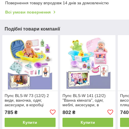
Повернення товару впродовж 14 днів за домовленістю
Всі умови повернення
Подібні товари компанії
Пупс BLS-W 73 (12/2) 2
Пупс BLS-W 141 (12/2)
Пупс
види, ваночка, одяг,
"Ванна кімната", одяг,
висо
аксесуари, в коробці
меблі, аксесуари, в
пляш
коробці
горщ
785
802
740
₴
₴
рушн
Купити
Купити