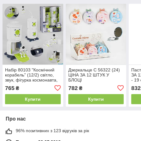
Набір 80103 "Космічний
Дзеркальце С 56322 (24)
Паст
корабель" (12/2) світло,
ЦІНА ЗА 12 ШТУК У
ЗА 1
звук, фігурка космонавта,
БЛОЦІ
- 19
в коробці
паст
765
782
832
₴
₴
Купити
Купити
Про нас
96% позитивних з 123 відгуків за рік