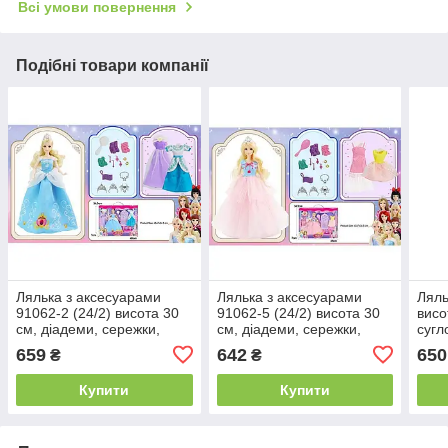
Всі умови повернення
Подібні товари компанії
Лялька з аксесуарами
Лялька з аксесуарами
Ляль
91062-2 (24/2) висота 30
91062-5 (24/2) висота 30
висо
см, діадеми, сережки,
см, діадеми, сережки,
сугл
намиста, сумочка,
намиста, сумочка,
ряту
659
642
650
₴
₴
гребінець, сукні, туфлі, в
гребінець, сукні, туфлі, в
одяг
коробці
коробці
аксе
Купити
Купити