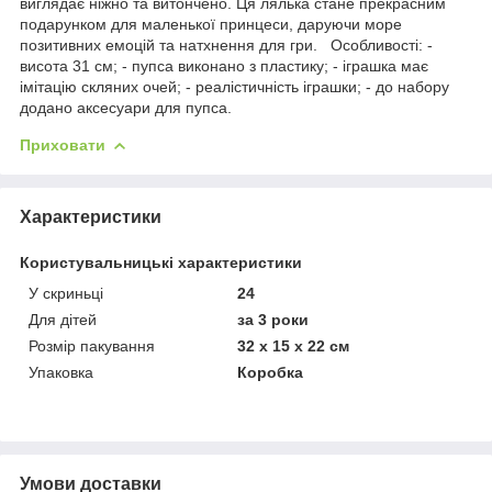
виглядає ніжно та витончено. Ця лялька стане прекрасним
подарунком для маленької принцеси, даруючи море
позитивних емоцій та натхнення для гри. Особливості: -
висота 31 см; - пупса виконано з пластику; - іграшка має
імітацію скляних очей; - реалістичність іграшки; - до набору
додано аксесуари для пупса.
Приховати
Характеристики
Користувальницькі характеристики
У скриньці
24
Для дітей
за 3 роки
Розмір пакування
32 х 15 х 22 см
Упаковка
Коробка
Умови доставки