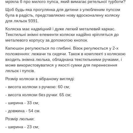
мріяла б про милого пупса, який вимагає ретельної турботи?
Щоб будь-яка прогулянка для дитини з улюбленим пупсом
була в радість, представляємо нову вдосконалену коляску
для ляльок 9391.
Коляска має надміцний і дуже легкий металевий каркас.
Текстильні знімні елементи коляски надійно кріпляться до
металевого корпусу за допомогою кнопок.
Капюшон регулюється по глибині. Візок регулюється у 2-х
положеннях: лежачи та сидячи. Також в комплекті з коляскою
входить знімна люлька, обладнана текстильними ручками, і
може використовуватися у якості сумки для перенесення
ляльок і пупсів.
Розмір коляски в зібраному вигляді:
- висота коляски з ручкою: 60 см;
- висота коляски без ручки: 65 см;
- ширина - 33 см;
- довжина - 54 см.
Розмір люльки:
- ширина - 23 см;