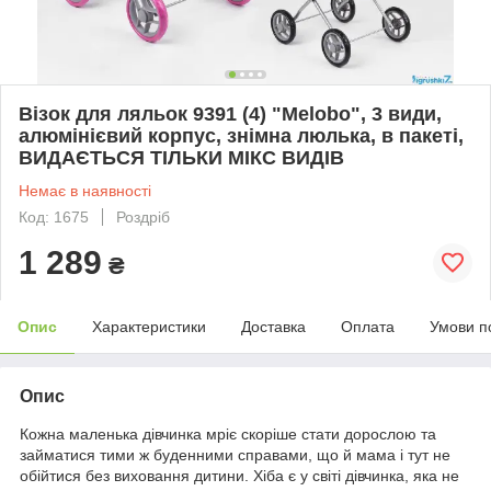
Візок для ляльок 9391 (4) "Melobo", 3 види,
алюмінієвий корпус, знімна люлька, в пакеті,
ВИДАЄТЬСЯ ТІЛЬКИ МІКС ВИДІВ
Немає в наявності
Код: 1675
Роздріб
1 289
₴
Опис
Характеристики
Доставка
Оплата
Умови п
Опис
Кожна маленька дівчинка мріє скоріше стати дорослою та
займатися тими ж буденними справами, що й мама і тут не
обійтися без виховання дитини. Хіба є у світі дівчинка, яка не