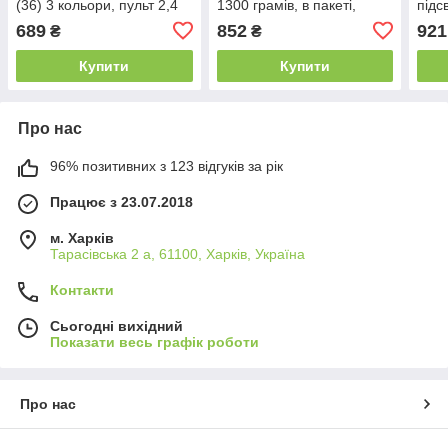
(36) 3 кольори, пульт 2,4
1300 грамів, в пакеті,
підс
G, вбудований
ВИДАЄТЬСЯ ТІЛЬКИ МІКС
GHz,
689
852
921
₴
₴
акумулятор, гіроскоп,
ВИДІВ
викр
підсвічування, у коробці,
Купити
Купити
Про нас
96% позитивних з 123 відгуків за рік
Працює з 23.07.2018
м. Харків
Тарасівська 2 а, 61100, Харків, Україна
Контакти
Сьогодні вихідний
Показати весь графік роботи
Про нас