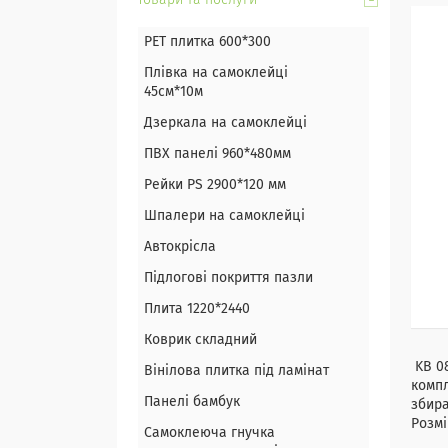
Товари та послуги
PET плитка 600*300
Плівка на самоклейці
45см*10м
Дзеркала на самоклейці
ПВХ панелі 960*480мм
Рейки PS 2900*120 мм
Шпалери на самоклейці
Автокрісла
Підлогові покриття пазли
Плита 1220*2440
Коврик складний
KB 08
Вінілова плитка під ламінат
компл
Панелі бамбук
збира
Розмі
Самоклеюча гнучка