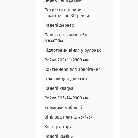
Дерев`яні іграшки
Покриття вінілове
самоклеюче 3D рейки
Панелі дерево
Плівка на самоклейці
60см*10м
Підлоговий вінил у рулонах
Рейки 200х11х2900 мм
Контейнери для зберігання
Іграшки для дівчаток
Панелі кладка
Рейки 205х14х2900 мм
Етажерки мобільні
Вінілова плитка 457*457
Конструктори
Панелі камінь