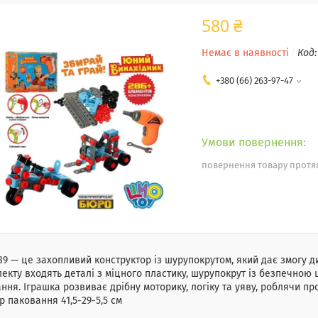
580 ₴
Немає в наявності
Код
+380 (66) 263-97-47
повернення товару протяг
9 — це захопливий конструктор із шурупокрутом, який дає змогу дит
екту входять деталі з міцного пластику, шурупокрут із безпечною 
ння. Іграшка розвиває дрібну моторику, логіку та уяву, роблячи п
р паковання 41,5-29-5,5 см