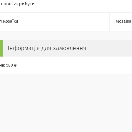
сновні атрибути
п мозаїки
Мозаїка
Інформація для замовлення
на:
580 ₴