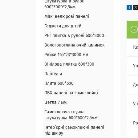
штукатурка в рулоні
600*3000*2,5мм
Мʼякі велюрові панелі
Гаджети для дітей
PET плитка в рулоні 600*3000
Вологопоглинаючий килимок
К
Рейки 165*23*3000 мм
Вінілова плитка 600*300
Уп
Плінтуси
Плита 600*600
Дл
ПВХ панелі на самоклейці
Цегла 7 мм
У 
Самоклеюча гнучка
штукатурка 600*600*2,5мм
Ро
Інтер’єрні самоклеючі панелі
під шкіру