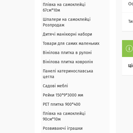
О
Плівка на самоклейці
67см*10м
Шпалери на самоклейці
Ти
Розпродаж
Дитячі манікюрні набори
Товари для самих маленьких
Вінілова плитка в рулоні
Вінілова плитка ковролін
Ці
Панелі катеринославська
цегла
Садові меблі
Рейки 150*9*3000 мм
PET плитка 900*400
Плівка на самоклейці
90см*10м
Розвиваючі іграшки