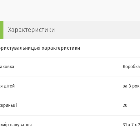
Характеристики
ористувальницькі характеристики
аковка
Коробка
я дітей
за 3 рок
скриньці
20
змір пакування
31 х 7 х 