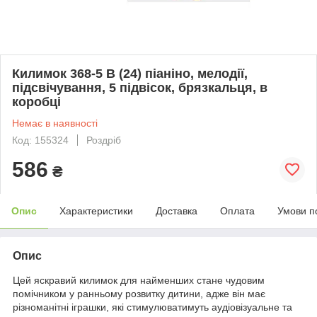
Килимок 368-5 B (24) піаніно, мелодії,
підсвічування, 5 підвісок, брязкальця, в
коробці
Немає в наявності
Код: 155324
Роздріб
586
₴
Опис
Характеристики
Доставка
Оплата
Умови п
Опис
Цей яскравий килимок для найменших стане чудовим
помічником у ранньому розвитку дитини, адже він має
різноманітні іграшки, які стимулюватимуть аудіовізуальне та