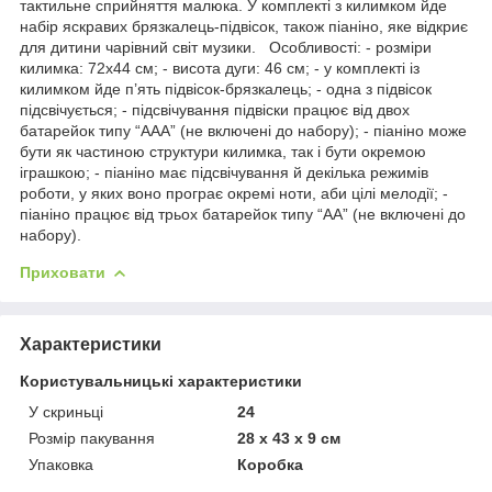
тактильне сприйняття малюка. У комплекті з килимком йде
набір яскравих брязкалець-підвісок, також піаніно, яке відкриє
для дитини чарівний світ музики. Особливості: - розміри
килимка: 72х44 см; - висота дуги: 46 см; - у комплекті із
килимком йде п’ять підвісок-брязкалець; - одна з підвісок
підсвічується; - підсвічування підвіски працює від двох
батарейок типу “ААА” (не включені до набору); - піаніно може
бути як частиною структури килимка, так і бути окремою
іграшкою; - піаніно має підсвічування й декілька режимів
роботи, у яких воно програє окремі ноти, аби цілі мелодії; -
піаніно працює від трьох батарейок типу “АА” (не включені до
набору).
Приховати
Характеристики
Користувальницькі характеристики
У скриньці
24
Розмір пакування
28 х 43 х 9 см
Упаковка
Коробка