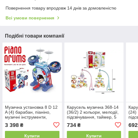
Повернення товару впродовж 14 днів за домовленістю
Всі умови повернення
Подібні товари компанії
Музична установка 8 D 12
Карусель музична 368-14
Кару
A (4) барабан, піаніно,
(36/2) 2 кольори, мелодії,
(24)
музичні інструменти,
підсвічування, таймер, 5
підс
мелодії, звуки, мікрофон,
підвісок-брязкалець, пульт,
тайм
3 398
734
692
₴
₴
підсвічування, в коробці
в коробці
в ко
Купити
Купити