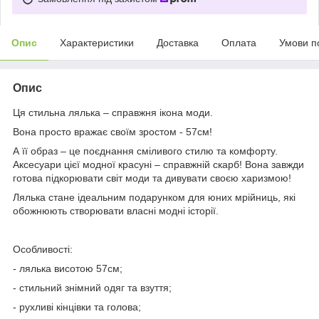
Опис
Характеристики
Доставка
Оплата
Умови п
Опис
Ця стильна лялька – справжня ікона моди.
Вона просто вражає своїм зростом - 57см!
А її образ – це поєднання сміливого стилю та комфорту.
Аксесуари цієї модної красуні – справжній скарб! Вона завжди
готова підкорювати світ моди та дивувати своєю харизмою!
Лялька стане ідеальним подарунком для юних мрійниць, які
обожнюють створювати власні модні історії.
Особливості:
- лялька висотою 57см;
- стильний знімний одяг та взуття;
- рухливі кінцівки та голова;