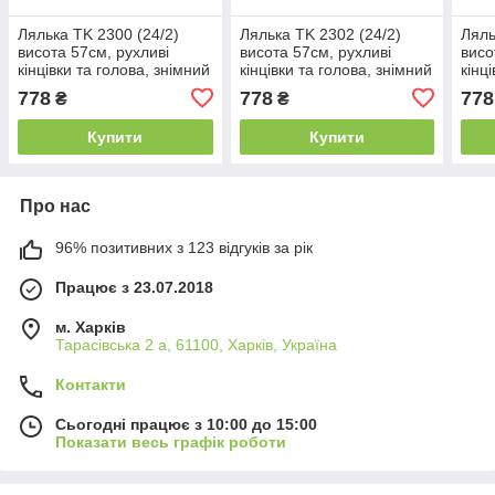
Лялька TK 2300 (24/2)
Лялька TK 2302 (24/2)
Ляль
висота 57см, рухливі
висота 57см, рухливі
висо
кінцівки та голова, знімний
кінцівки та голова, знімний
кінц
одяг та взуття, сумочка, в
одяг та взуття, сумочка, в
одяг
778
778
778
₴
₴
коробці
коробці
коро
Купити
Купити
Про нас
96% позитивних з 123 відгуків за рік
Працює з 23.07.2018
м. Харків
Тарасівська 2 а, 61100, Харків, Україна
Контакти
Сьогодні працює з 10:00 до 15:00
Показати весь графік роботи