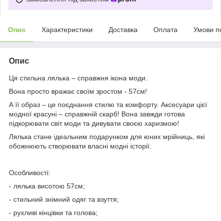
Опис
Характеристики
Доставка
Оплата
Умови п
Опис
Ця стильна лялька – справжня ікона моди.
Вона просто вражає своїм зростом - 57см!
А її образ – це поєднання стилю та комфорту. Аксесуари цієї
модної красуні – справжній скарб! Вона завжди готова
підкорювати світ моди та дивувати своєю харизмою!
Лялька стане ідеальним подарунком для юних мрійниць, які
обожнюють створювати власні модні історії.
Особливості:
- лялька висотою 57см;
- стильний знімний одяг та взуття;
- рухливі кінцівки та голова;