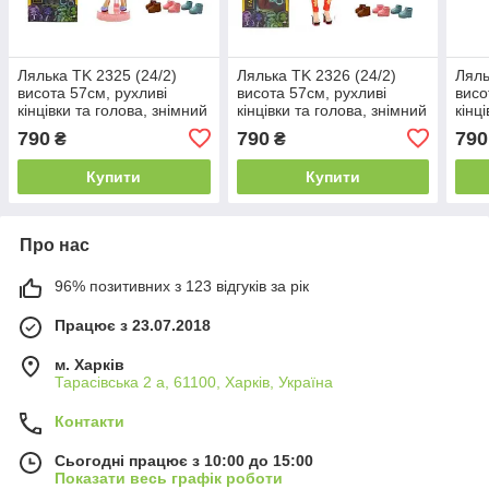
Лялька TK 2325 (24/2)
Лялька TK 2326 (24/2)
Ляль
висота 57см, рухливі
висота 57см, рухливі
висо
кінцівки та голова, знімний
кінцівки та голова, знімний
кінц
одяг та взуття, накладні
одяг та взуття, накладні
одяг
790
790
790
₴
₴
нігті, лак, 2 каблучки, фен,
нігті, лак, 2 каблучки, фен,
нігті
Купити
Купити
Про нас
96% позитивних з 123 відгуків за рік
Працює з 23.07.2018
м. Харків
Тарасівська 2 а, 61100, Харків, Україна
Контакти
Сьогодні працює з 10:00 до 15:00
Показати весь графік роботи