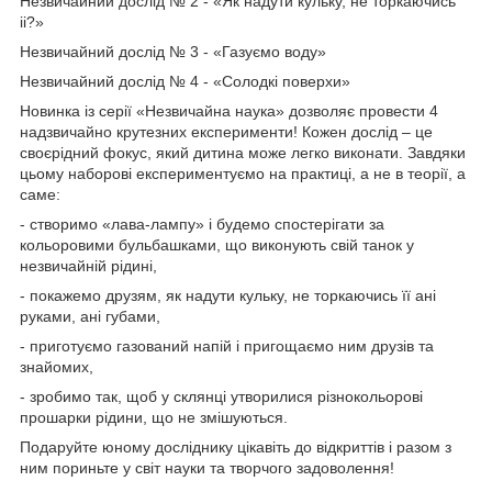
Незвичайний дослiд № 2 - «Як надути кульку, не торкаючись
ii?»
Незвичайний дослiд № 3 - «Газуємо воду»
Незвичайний дослiд № 4 - «Солодкі поверхи»
Новинка із серії «Незвичайна наука» дозволяє провести 4
надзвичайно крутезних експерименти! Кожен дослід – це
своєрідний фокус, який дитина може легко виконати. Завдяки
цьому наборові експериментуємо на практиці, а не в теорії, а
саме:
- створимо «лава-лампу» і будемо спостерігати за
кольоровими бульбашками, що виконують свій танок у
незвичайній рідині,
- покажемо друзям, як надути кульку, не торкаючись її ані
руками, ані губами,
- приготуємо газований напій і пригощаємо ним друзів та
знайомих,
- зробимо так, щоб у склянці утворилися різнокольорові
прошарки рідини, що не змішуються.
Подаруйте юному досліднику цікавіть до відкриттів і разом з
ним пориньте у світ науки та творчого задоволення!