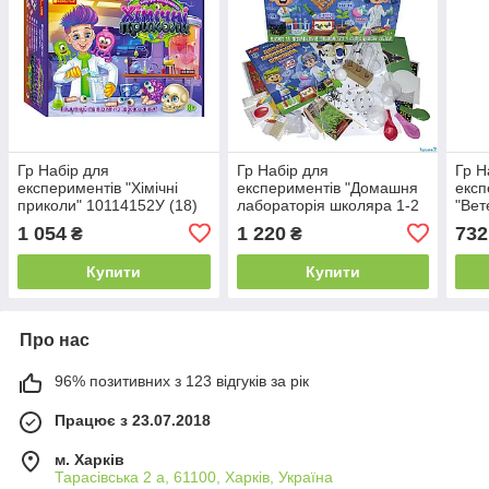
Гр Набір для
Гр Набір для
Гр Н
експериментів "Хімічні
експериментів "Домашня
експ
приколи" 10114152У (18)
лабораторія школяра 1-2
"Вет
"Ранок", 5 дослідів, в
клас". 12132068У / 9781У
(12)
1 054
1 220
732
₴
₴
коробці
(6) "Ранок"
Купити
Купити
Про нас
96% позитивних з 123 відгуків за рік
Працює з 23.07.2018
м. Харків
Тарасівська 2 а, 61100, Харків, Україна