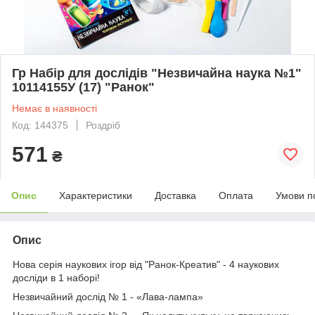
Гр Набір для дослідів "Незвичайна наука №1"
10114155У (17) "Ранок"
Немає в наявності
Код: 144375
Роздріб
571
₴
Опис
Характеристики
Доставка
Оплата
Умови п
Опис
Нова серія наукових ігор від "Ранок-Креатив" - 4 наукових
досліди в 1 наборі!
Незвичайний дослiд № 1 - «Лава-лампа»