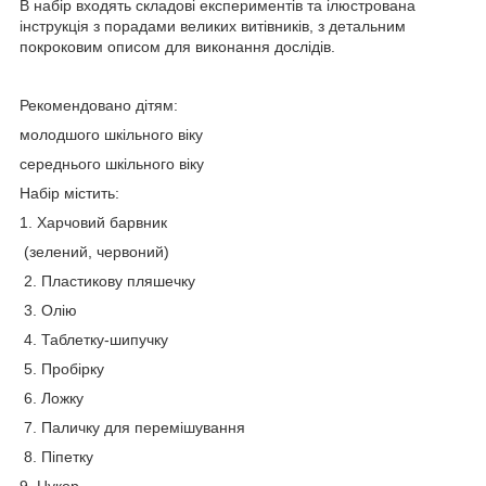
В набір входять складові експериментів та ілюстрована
інструкція з порадами великих витівників, з детальним
покроковим описом для виконання дослідів.
Рекомендовано дітям:
молодшого шкільного віку
середнього шкільного віку
Набiр мiстить:
1. Харчовий барвник
(зелений, червоний)
2. Пластикову пляшечку
3. Олію
4. Таблетку-шипучку
5. Пробірку
6. Ложку
7. Паличку для перемішування
8. Піпетку
9. Цукор