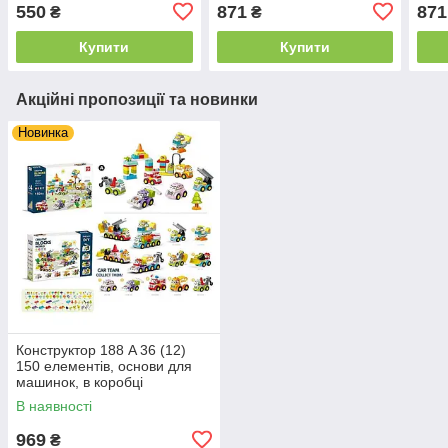
20 моделей, в коробці
інструменти, картонні
інст
550
871
871
₴
₴
елементи, інструкція, в
елем
коробці
коро
Купити
Купити
Акційні пропозиції та новинки
Новинка
Конструктор 188 A 36 (12)
150 елементів, основи для
машинок, в коробці
В наявності
969
₴