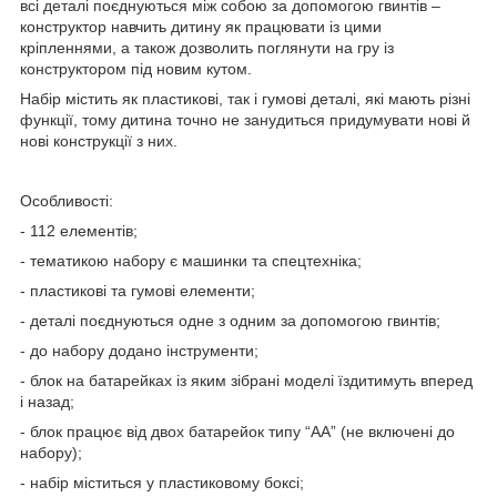
всі деталі поєднуються між собою за допомогою гвинтів –
конструктор навчить дитину як працювати із цими
кріпленнями, а також дозволить поглянути на гру із
конструктором під новим кутом.
Набір містить як пластикові, так і гумові деталі, які мають різні
функції, тому дитина точно не занудиться придумувати нові й
нові конструкції з них.
Особливості:
- 112 елементів;
- тематикою набору є машинки та спецтехніка;
- пластикові та гумові елементи;
- деталі поєднуються одне з одним за допомогою гвинтів;
- до набору додано інструменти;
- блок на батарейках із яким зібрані моделі їздитимуть вперед
і назад;
- блок працює від двох батарейок типу “АА” (не включені до
набору);
- набір міститься у пластиковому боксі;