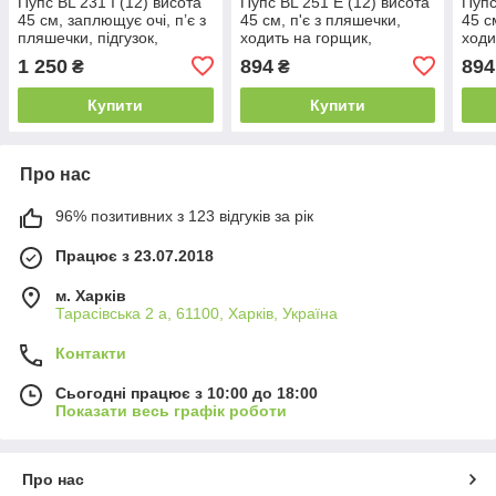
Пупс BL 231 I (12) висота
Пупс BL 251 E (12) висота
Пупс
45 см, заплющує очі, п’є з
45 см, п'є з пляшечки,
45 с
пляшечки, підгузок,
ходить на горщик,
ходи
горщик, посуд, пустушка, в
заплющує очі, знімний
запл
1 250
894
894
₴
₴
коробці
одяг, аксесуари, в коробці
одяг
Купити
Купити
Про нас
96% позитивних з 123 відгуків за рік
Працює з 23.07.2018
м. Харків
Тарасівська 2 а, 61100, Харків, Україна
Контакти
Сьогодні працює з 10:00 до 18:00
Показати весь графік роботи
Про нас