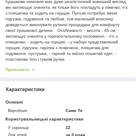
Іграшкове немовля має дуже реалістичний зовнішній вигляд,
він заплющує оченята, як тільки його покладуть у ліжечко, п’є
з пляшечки та ходить на горщик. Пупсик потребує зміни
підгузка, годування та любові, тож маленькій власниці
доведеться виконувати рутинні процедури для комфорту
своєї іграшкової дитини. Особливості: - висота - 45 см; -
заплющує оченята у горизонтальному положенні; - п’є з
пляшечки; - ходить на горщик; - у наборі представлений
горщик, підгузок, тарілка з ложечкою, пляшечка для
годування, пустушка; - гарний та якісно пошитий одяг; -
пластикове тіло і гумові ручки.
Приховати
Характеристики
Основні
Виробник
Саме Те
Користувальницькі характеристики
У скриньці
12
Для дітей
за 3 роки