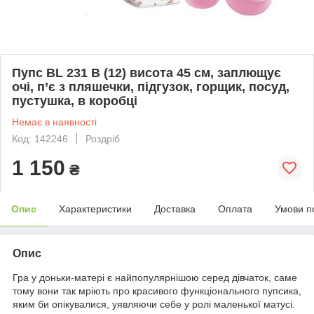
Пупс BL 231 B (12) висота 45 см, заплющує
очі, п’є з пляшечки, підгузок, горщик, посуд,
пустушка, в коробці
Немає в наявності
Код: 142246
Роздріб
1 150
₴
Опис
Характеристики
Доставка
Оплата
Умови п
Опис
Гра у доньки-матері є найпопулярнішою серед дівчаток, саме
тому вони так мріють про красивого функціонального пупсика,
яким би опікувалися, уявляючи себе у ролі маленької матусі.