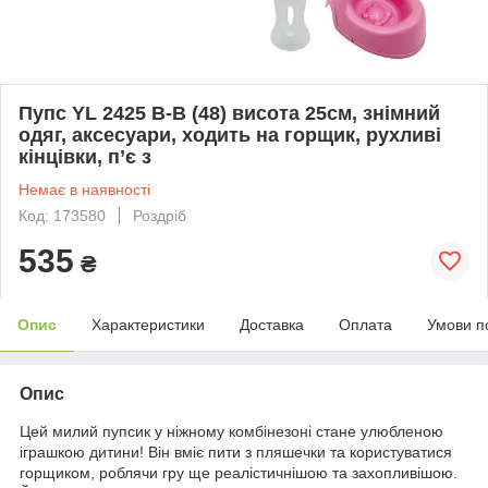
Пупс YL 2425 B-B (48) висота 25см, знімний
одяг, аксесуари, ходить на горщик, рухливі
кінцівки, п’є з
Немає в наявності
Код: 173580
Роздріб
535
₴
Опис
Характеристики
Доставка
Оплата
Умови п
Опис
Цей милий пупсик у ніжному комбінезоні стане улюбленою
іграшкою дитини! Він вміє пити з пляшечки та користуватися
горщиком, роблячи гру ще реалістичнішою та захопливішою.