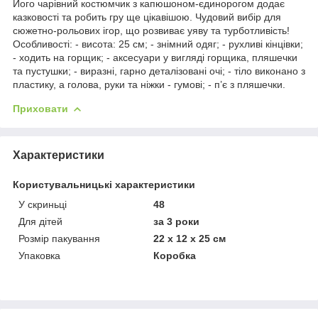
Його чарівний костюмчик з капюшоном-єдинорогом додає
казковості та робить гру ще цікавішою. Чудовий вибір для
сюжетно-рольових ігор, що розвиває уяву та турботливість!
Особливості: - висота: 25 см; - знімний одяг; - рухливі кінцівки;
- ходить на горщик; - аксесуари у вигляді горщика, пляшечки
та пустушки; - виразні, гарно деталізовані очі; - тіло виконано з
пластику, а голова, руки та ніжки - гумові; - п’є з пляшечки.
Приховати
Характеристики
Користувальницькі характеристики
У скриньці
48
Для дітей
за 3 роки
Розмір пакування
22 х 12 х 25 см
Упаковка
Коробка