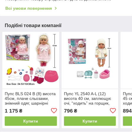
Всі умови повернення
Подібні товари компанії
Пупс BLS 024 B (8) висота
Пупс YL 2540 A-L (12)
Пупс
45см, плаче сльозами,
висота 40 см, заплющує
45 с
знімний одяг, шарнірні
очі, “ходить” на горщик,
ходи
суглоби, аксесуари,
знімний одяг, п’є, горщик,
запл
1 175
796
894
₴
₴
ходить на горщик, п’є з
звуки, рухомі кінцівки,
одяг
пляшечки,
підгузок,
Купити
Купити