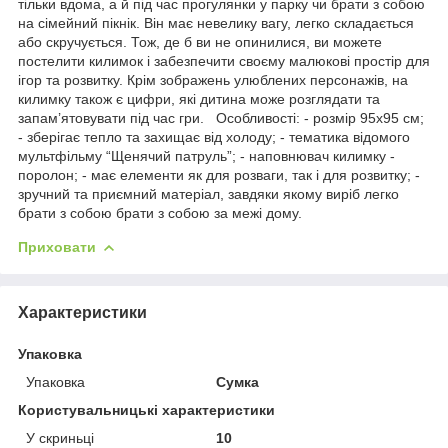
тільки вдома, а й під час прогулянки у парку чи брати з собою
на сімейний пікнік. Він має невелику вагу, легко складається
або скручується. Тож, де б ви не опинилися, ви можете
постелити килимок і забезпечити своєму малюкові простір для
ігор та розвитку. Крім зображень улюблених персонажів, на
килимку також є цифри, які дитина може розглядати та
запам’ятовувати під час гри. Особливості: - розмір 95х95 см;
- зберігає тепло та захищає від холоду; - тематика відомого
мультфільму “Щенячий патруль”; - наповнювач килимку -
поролон; - має елементи як для розваги, так і для розвитку; -
зручний та приємний матеріал, завдяки якому виріб легко
брати з собою брати з собою за межі дому.
Приховати
Характеристики
Упаковка
Упаковка
Сумка
Користувальницькі характеристики
У скриньці
10