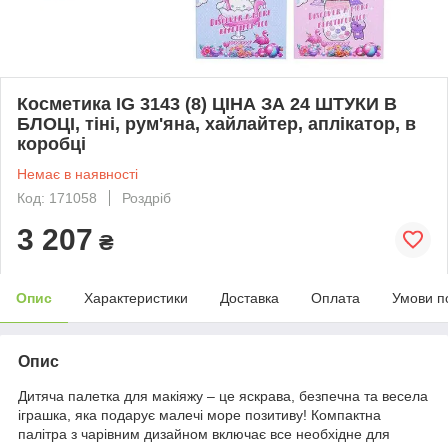
Косметика IG 3143 (8) ЦІНА ЗА 24 ШТУКИ В
БЛОЦІ, тіні, рум'яна, хайлайтер, аплікатор, в
коробці
Немає в наявності
Код: 171058
Роздріб
3 207
₴
Опис
Характеристики
Доставка
Оплата
Умови п
Опис
Дитяча палетка для макіяжу – це яскрава, безпечна та весела
іграшка, яка подарує малечі море позитиву! Компактна
палітра з чарівним дизайном включає все необхідне для