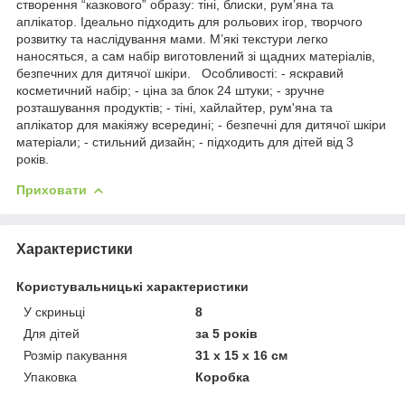
створення “казкового” образу: тіні, блиски, рум’яна та
аплікатор. Ідеально підходить для рольових ігор, творчого
розвитку та наслідування мами. М’які текстури легко
наносяться, а сам набір виготовлений зі щадних матеріалів,
безпечних для дитячої шкіри. Особливості: - яскравий
косметичний набір; - ціна за блок 24 штуки; - зручне
розташування продуктів; - тіні, хайлайтер, рум'яна та
аплікатор для макіяжу всередині; - безпечні для дитячої шкіри
матеріали; - стильний дизайн; - підходить для дітей від 3
років.
Приховати
Характеристики
Користувальницькі характеристики
У скриньці
8
Для дітей
за 5 років
Розмір пакування
31 х 15 х 16 см
Упаковка
Коробка