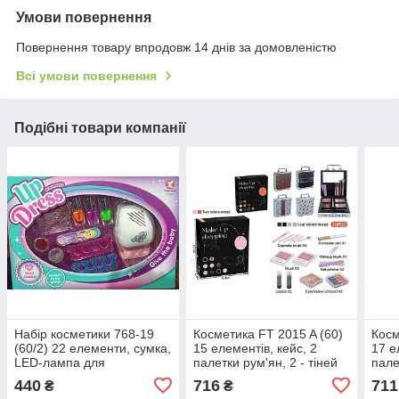
Умови повернення
Повернення товару впродовж 14 днів за домовленістю
Всі умови повернення
Подібні товари компанії
Набір косметики 768-19
Косметика FT 2015 A (60)
Косм
(60/2) 22 елементи, сумка,
15 елементів, кейс, 2
17 е
LED-лампа для
палетки рум'ян, 2 - тіней
пале
маникюра, аксесуари, в
для повік, 2 помади,
для 
440
716
711
₴
₴
коробці
пилочки для нігтів,
пило