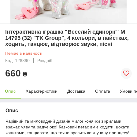
Інтерактивна іграшка "Веселий єдиноріг" М
14795 (32) "TK Group", 4 кольори, в пайєтках,
ходить, танцює, відтворює звуки, пісні
Немає в наявності
Код: 128890
Роздріб
660
₴
Опис
Характеристики
Доставка
Оплата
Умови п
Опис
Чарівний та миловидний дизайн милої конячки з крилами
вражає уяву та радує око! Казковий пегас вміє ходити, цокати
копитами, танцювати, що точно вразить кожну юну принцесу!