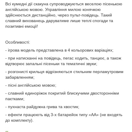
Всі кумедні дії скакуна супроводжуються веселою пісенькою
англійською мовою. Управління милою конячкою
здійснюється дистанційно, через пульт-повідець. Такий
славний вихованець даруватиме лише теплі спогади та
позитивні емоції!
Особливості:
- ігрова модель представлена в 4 кольорових варіаціях;
- при натисканні на повідець, пегас ходить, танцює, а також
відтворює запальні пісеньки та тематичні звуки;
- розгонисті крильця відрізняються стильним перламутровим
забарвленням;
- пісні англійською мовою;
- славний единоріжок покритий блискучими двосторонніми
паєтками;
- пухнаста райдужна грива та хвостик;
- ефекти працюють від 3-х батарейок типу «АА» (не входять
до комплекту).