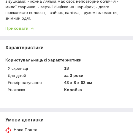
з вушками; - кожна лялька має своє неповторне обличчя -
милої тваринки; - верхні кінцівки на шарнірах; - довге
шовковисте волосся; - зайчик, валізка; - рухомі елементи; -
знімний одяг.
Приховати
Характеристики
Користувальницькі характеристики
У скриньці
18
Для дітей
за 3 роки
Розмір пакування
43 х 8 х 62 см
Упаковка
Коробка
Умови доставки
Нова Пошта