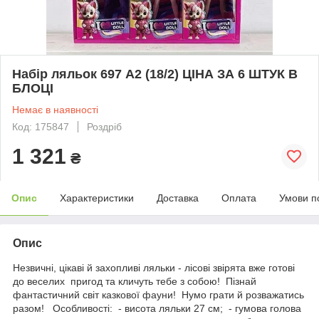
Набір ляльок 697 A2 (18/2) ЦІНА ЗА 6 ШТУК В
БЛОЦІ
Немає в наявності
Код: 175847
Роздріб
1 321
₴
Опис
Характеристики
Доставка
Оплата
Умови п
Опис
Незвичні, цікаві й захопливі ляльки - лісові звірята вже готові
до веселих пригод та кличуть тебе з собою! Пізнай
фантастичний світ казкової фауни! Нумо грати й розважатись
разом! Особливості: - висота ляльки 27 см; - гумова голова