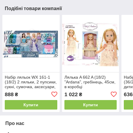
Подібні товари компанії
Набір ляльок WX 161-1
Лялька A 662 A (18/2)
Набі
(18/2) 2 ляльки, 2 пупсики,
"Ardana", гребінець, 45см,
(36/
сукні, сумочка, аксесуари,
в коробці
дити
у коробці
гойд
888
1 022
636
₴
₴
Купити
Купити
Про нас