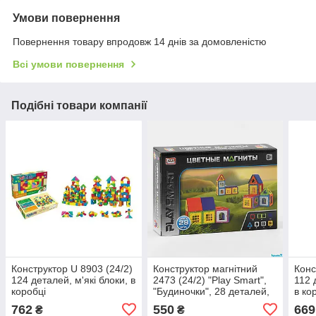
Умови повернення
Повернення товару впродовж 14 днів за домовленістю
Всі умови повернення
Подібні товари компанії
Конструктор U 8903 (24/2)
Конструктор магнітний
Конс
124 деталей, м'які блоки, в
2473 (24/2) "Play Smart",
112 
коробці
"Будиночки", 28 деталей,
в ко
20 моделей, в коробці
762
550
669
₴
₴