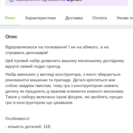
Опис
Характеристики
Доставка
Оплата
Умови п
Опис
Відправляємося на полювання! І не на абикого, а на
справжніх динозаврів!
Цей ігровий набір дозволить вашому маленькому досліднику
відчути свіжий подих пригод.
Набір виконано у вигляді конструктора, з якого збираються
різноманітні машинки та прилади. Деталі кріпляться між
собою завдяки гвинтам, тому гра з конструктором навчить
дитину як працюють ці важливі елементи кожного механізму.
Також у набору включено ігрові фігурки, які зроблять процес
гри із конструктором ще цікавішим.
Особливості:
- кількість деталей: 118;