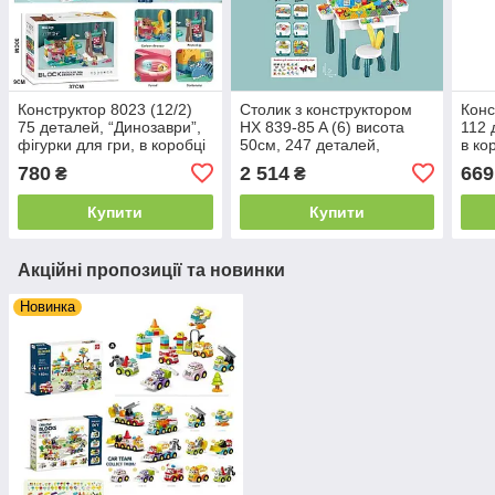
Конструктор 8023 (12/2)
Столик з конструктором
Конс
75 деталей, “Динозаври”,
HX 839-85 A (6) висота
112 
фігурки для гри, в коробці
50см, 247 деталей,
в ко
стільчик висотою 42см,
780
2 514
669
₴
₴
ігрові фігурки, гірки, в
коробці
Купити
Купити
Акційні пропозиції та новинки
Новинка