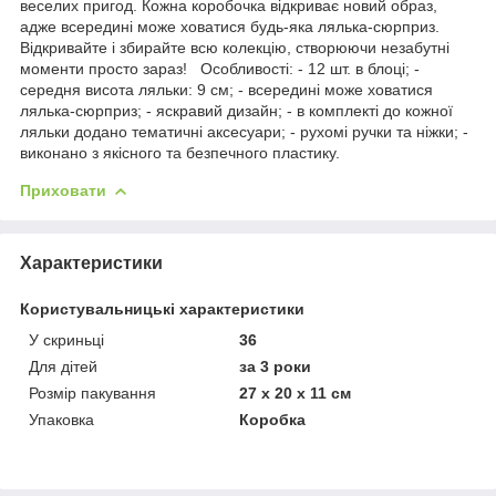
веселих пригод. Кожна коробочка відкриває новий образ,
адже всередині може ховатися будь-яка лялька-сюрприз.
Відкривайте і збирайте всю колекцію, створюючи незабутні
моменти просто зараз! Особливості: - 12 шт. в блоці; -
середня висота ляльки: 9 см; - всередині може ховатися
лялька-сюрприз; - яскравий дизайн; - в комплекті до кожної
ляльки додано тематичні аксесуари; - рухомі ручки та ніжки; -
виконано з якісного та безпечного пластику.
Приховати
Характеристики
Користувальницькі характеристики
У скриньці
36
Для дітей
за 3 роки
Розмір пакування
27 х 20 х 11 см
Упаковка
Коробка