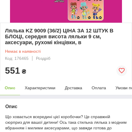
Лялька KZ 9009 (36/2) ЦІНА ЗА 12 ШТУК В
БЛОЦІ, середня висота ляльки 9 см,
аксесуари, рухомі кінцівки, в
Немає в наявності
Код: 176465
Роздріб
551
₴
Опис
Характеристики
Доставка
Оплата
Умови п
Опис
Що ховається всередині цієї коробочки? Це справжній
сюрприз для вашої дитини! Ось така стильна лялька з модним
вбранням і милими аксесуарами, що завжди готова до