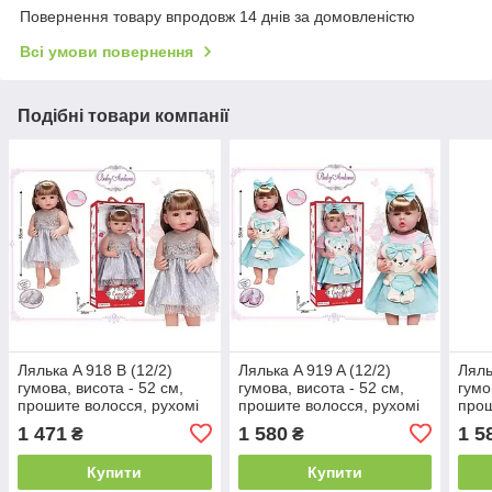
Повернення товару впродовж 14 днів за домовленістю
Всі умови повернення
Подібні товари компанії
Лялька A 918 B (12/2)
Лялька A 919 A (12/2)
Ляль
гумова, висота - 52 см,
гумова, висота - 52 см,
гумо
прошите волосся, рухомі
прошите волосся, рухомі
прош
кінцівки, щітка для
кінцівки, щітка для
кінц
1 471
1 580
1 5
₴
₴
волосся, взуття, в коробці
волосся, взуття, в коробці
воло
Купити
Купити