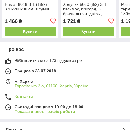
Намет 8018 B-1 (18/2)
Ходунки 6660 (8/2) 3в1,
Роз
320х200х90 см, в сумці
килимок, бізіборд, 3
терм
брязкальця-підвіски,
180х
люстерко, піаніно,
| Тв
1 466
1 721
1 1
₴
₴
мелодії, підсвічування,
(266
килимок 81х40 см,
Купити
Купити
Про нас
96% позитивних з 123 відгуків за рік
Працює з 23.07.2018
м. Харків
Тарасівська 2 а, 61100, Харків, Україна
Контакти
Сьогодні працює з 10:00 до 18:00
Показати весь графік роботи
Про нас