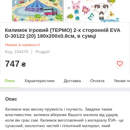
Килимок ігровий (ТЕРМО) 2-х сторонній EVA
D-30122 (20) 180х200х0.8см, в сумці
Немає в наявності
Код: 104478
Роздріб
747
₴
Опис
Характеристики
Доставка
Оплата
Умови п
Опис
Килимок має високу пружність і гнучкість. Завдяки таким
властивостям, килимок вбереже Вашого малюка від ударів,
коли він грає сам. Килимок виготовлений з матеріалу EVA - це
сучасний, екологічно чистий і гігієнічний матеріал, який