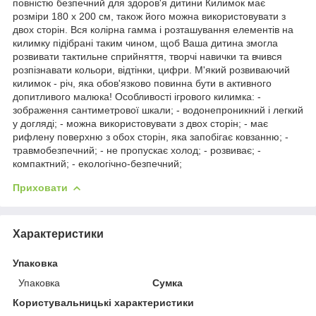
повністю безпечний для здоров'я дитини Килимок має
розміри 180 х 200 см, також його можна використовувати з
двох сторін. Вся колірна гамма і розташування елементів на
килимку підібрані таким чином, щоб Ваша дитина змогла
розвивати тактильне сприйняття, творчі навички та вчився
розпізнавати кольори, відтінки, цифри. М'який розвиваючий
килимок - річ, яка обов'язково повинна бути в активного
допитливого малюка! Особливості ігрового килимка: -
зображення сантиметрової шкали; - водонепроникний і легкий
у догляді; - можна використовувати з двох сторін; - має
рифлену поверхню з обох сторін, яка запобігає ковзанню; -
травмобезпечний; - не пропускає холод; - розвиває; -
компактний; - екологічно-безпечний;
Приховати
Характеристики
Упаковка
Упаковка
Сумка
Користувальницькі характеристики