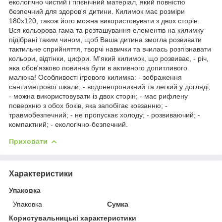
екологічно чистий і гігієнічний матеріал, який повністю
безпечний для здоров'я дитини. Килимок має розміри
180х120, також його можна використовувати з двох сторін.
Вся кольорова гама та розташування елементів на килимку
підібрані таким чином, щоб Ваша дитина змогла розвивати
тактильне сприйняття, творчі навички та вчилась розпізнавати
кольори, відтінки, цифри. М'який килимок, що розвиває, - річ,
яка обов'язково повинна бути в активного допитливого
малюка! Особливості ігрового килимка: - зображення
сантиметрової шкали; - водонепроникний та легкий у догляді;
- можна використовувати із двох сторін; - має рифлену
поверхню з обох боків, яка запобігає ковзанню; -
травмобезпечний; - не пропускає холоду; - розвиваючий; -
компактний; - екологічно-безпечний.
Приховати
Характеристики
Упаковка
Упаковка
Сумка
Користувальницькі характеристики