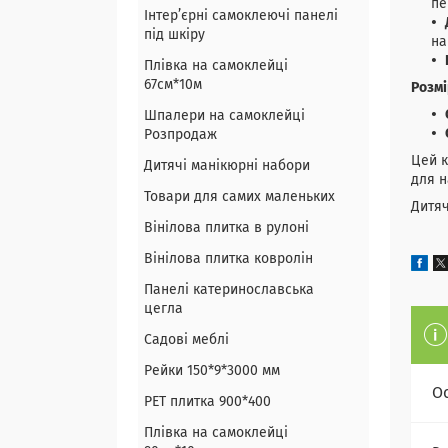
пе
Інтер’єрні самоклеючі панелі
під шкіру
на
Плівка на самоклейці
67см*10м
Розмі
Шпалери на самоклейці
Розпродаж
Цей к
Дитячі манікюрні набори
для н
Товари для самих маленьких
Дитяч
Вінілова плитка в рулоні
Вінілова плитка ковролін
Панелі катеринославська
цегла
Садові меблі
Рейки 150*9*3000 мм
О
PET плитка 900*400
Плівка на самоклейці