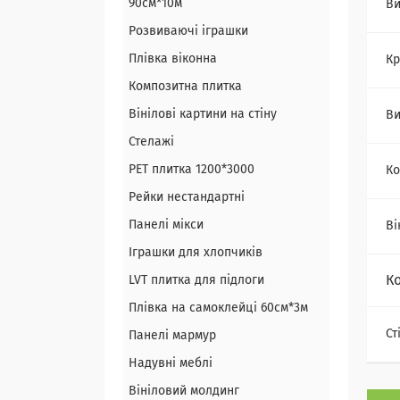
90см*10м
Ви
Розвиваючі іграшки
Плівка віконна
Кр
Композитна плитка
Вінілові картини на стіну
Ви
Стелажі
PЕT плитка 1200*3000
Ко
Рейки нестандартні
Панелі мікси
Ві
Іграшки для хлопчиків
К
LVT плитка для підлоги
Плівка на самоклейці 60см*3м
Ст
Панелі мармур
Надувні меблі
Вініловий молдинг