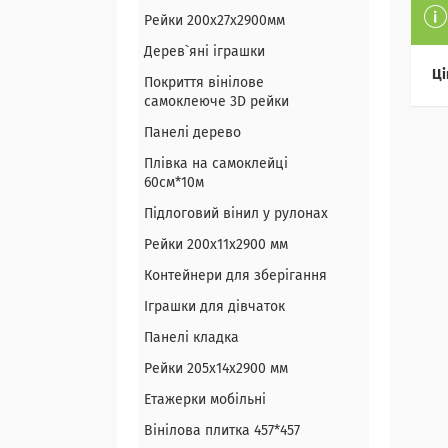
Рейки 200х27х2900мм
Дерев`яні іграшки
Ці
Покриття вінілове
самоклеюче 3D рейки
Панелі дерево
Плівка на самоклейці
60см*10м
Підлоговий вінил у рулонах
Рейки 200х11х2900 мм
Контейнери для зберігання
Іграшки для дівчаток
Панелі кладка
Рейки 205х14х2900 мм
Етажерки мобільні
Вінілова плитка 457*457