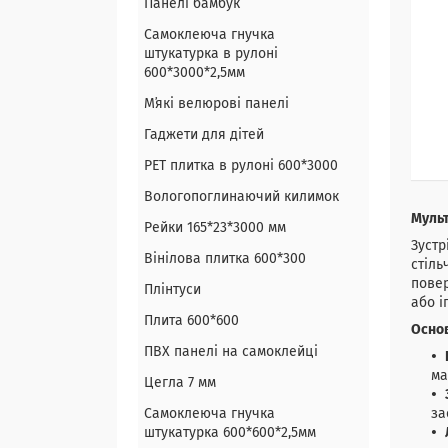
Панелі бамбук
Самоклеюча гнучка
штукатурка в рулоні
600*3000*2,5мм
Мʼякі велюрові панелі
Гаджети для дітей
PET плитка в рулоні 600*3000
Вологопоглинаючий килимок
Мульт
Рейки 165*23*3000 мм
Зустр
Вінілова плитка 600*300
стіль
повер
Плінтуси
або і
Плита 600*600
Основ
ПВХ панелі на самоклейці
ма
Цегла 7 мм
Самоклеюча гнучка
за
штукатурка 600*600*2,5мм