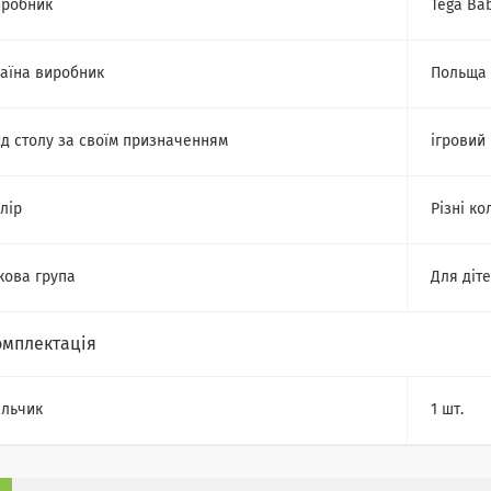
робник
Tega Ba
аїна виробник
Польща
д столу за своїм призначенням
ігровий
лір
Різні ко
кова група
Для діт
омплектація
ільчик
1 шт.