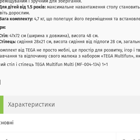
реміщуваним і зручним для зберігання.
Для дітей від 1.5 років:
максимальне навантаження столу становить 1
віть дорослим.
Вага комплекту:
4,7 кг, що полегшує його переміщення та встановл
ри:
Стіл:
47x72 см (ширина x довжина), висота 48 см.
Стілець:
сидіння 28x21 см, висота сидіння від підлоги 28 см, загальн
омплект від TEGA не просто меблі, це простір для розвитку, ігор і т
авчання та відпочинку свого малюка з набором «TEGA Multifun», як
ий стіл і стілець TEGA Multifun Multi (MF-004-134) 1+1
Характеристики
сновні