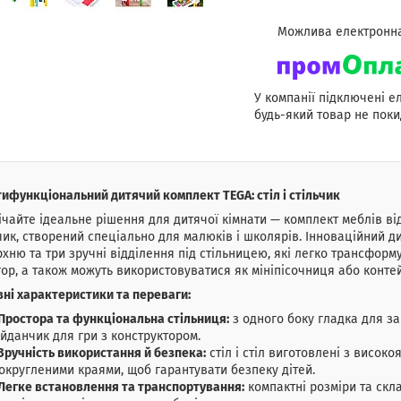
У компанії підключені е
будь-який товар не поки
ифункціональний дитячий комплект TEGA: стіл і стільчик
ічайте ідеальне рішення для дитячої кімнати — комплект меблів від
чик, створений спеціально для малюків і школярів. Інноваційний 
хню та три зручні відділення під стільницею, які легко трансфор
гор, а також можуть використовуватися як мініпісочниця або конте
ні характеристики та переваги:
Простора та функціональна стільниця:
з одного боку гладка для за
йданчик для гри з конструктором.
Зручність використання й безпека:
стіл і стіл виготовлені з високо
округленими краями, щоб гарантувати безпеку дітей.
Легке встановлення та транспортування:
компактні розміри та скл