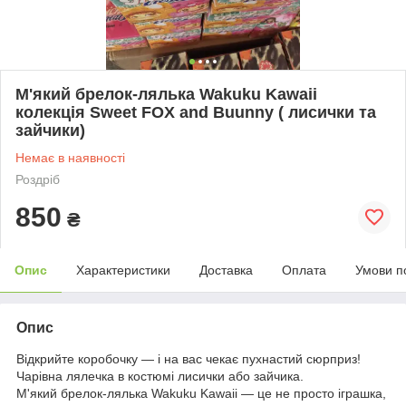
М'який брелок-лялька Wakuku Kawaii
колекція Sweet FOX and Buunny ( лисички та
зайчики)
Немає в наявності
Роздріб
850
₴
Опис
Характеристики
Доставка
Оплата
Умови п
Опис
Відкрийте коробочку — і на вас чекає пухнастий сюрприз!
Чарівна лялечка в костюмі лисички або зайчика.
М'який брелок-лялька Wakuku Kawaii — це не просто іграшка,