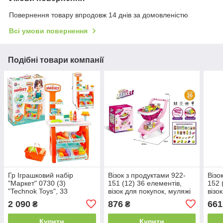
Повернення товару впродовж 14 днів за домовленістю
Всі умови повернення
Подібні товари компанії
Гр Іграшковий набір
Візок з продуктами 922-
Візо
"Маркет" 0730 (3)
151 (12) 36 елементів,
152 
"Technok Toys", 33
візок для покупок, муляжі
візо
елементи, наліпки, гроші,
їжі, в коробці
прод
2 090
876
661
₴
₴
банківський термінал,
коро
тортівниця, продукти, в
Купити
Купити