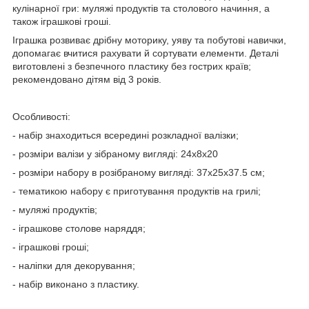
кулінарної гри: муляжі продуктів та столового начиння, а
також іграшкові гроші.
Іграшка розвиває дрібну моторику, уяву та побутові навички,
допомагає вчитися рахувати й сортувати елементи. Деталі
виготовлені з безпечного пластику без гострих країв;
рекомендовано дітям від 3 років.
Особливості:
- набір знаходиться всередині розкладної валізки;
- розміри валізи у зібраному вигляді: 24х8х20
- розміри набору в розібраному вигляді: 37х25х37.5 см;
- тематикою набору є приготування продуктів на грилі;
- муляжі продуктів;
- іграшкове столове наряддя;
- іграшкові гроші;
- наліпки для декорування;
- набір виконано з пластику.