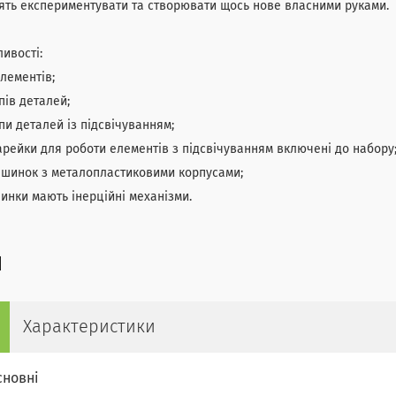
ть експериментувати та створювати щось нове власними руками.
ивості:
елементів;
ипів деталей;
ипи деталей із підсвічуванням;
арейки для роботи елементів з підсвічуванням включені до набору
ашинок з металопластиковими корпусами;
инки мають інерційні механізми.
Характеристики
сновні