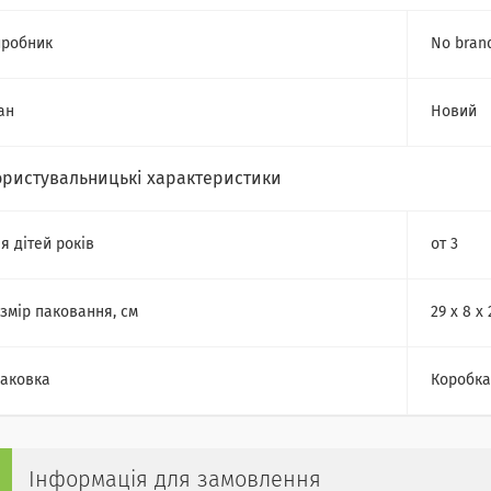
робник
No bran
ан
Новий
ористувальницькі характеристики
я дітей років
от 3
змір паковання, см
29 x 8 x 
аковка
Коробка
Інформація для замовлення