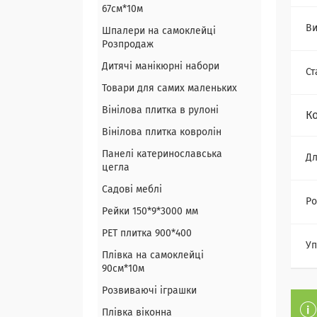
67см*10м
Ви
Шпалери на самоклейці
Розпродаж
Дитячі манікюрні набори
Ст
Товари для самих маленьких
Вінілова плитка в рулоні
К
Вінілова плитка ковролін
Панелі катеринославська
Дл
цегла
Садові меблі
Ро
Рейки 150*9*3000 мм
PET плитка 900*400
Уп
Плівка на самоклейці
90см*10м
Розвиваючі іграшки
Плівка віконна