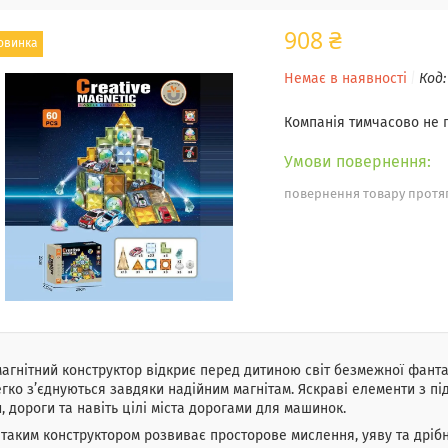
908 ₴
овинка
Немає в наявності
Код
Компанія тимчасово не
повернення товару протяг
агнітний конструктор відкриє перед дитиною світ безмежної фантазі
егко з’єднуються завдяки надійним магнітам. Яскраві елементи з 
, дороги та навіть цілі міста дорогами для машинок.
 таким конструктором розвиває просторове мислення, уяву та дрібн