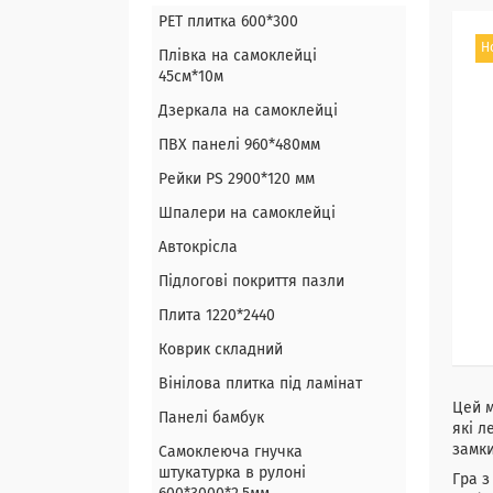
PET плитка 600*300
Н
Плівка на самоклейці
45см*10м
Дзеркала на самоклейці
ПВХ панелі 960*480мм
Рейки PS 2900*120 мм
Шпалери на самоклейці
Автокрісла
Підлогові покриття пазли
Плита 1220*2440
Коврик складний
Вінілова плитка під ламінат
Цей м
Панелі бамбук
які л
замки
Самоклеюча гнучка
штукатурка в рулоні
Гра з