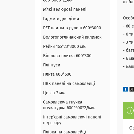
600*3000*2,5мм
любля
Мʼякі велюрові панелі
Особл
Гаджети для дітей
- 60 
PET плитка в рулоні 600*3000
- 6 т
Вологопоглинаючий килимок
- 3 т
Рейки 165*23*3000 мм
- бат
Вінілова плитка 600*300
- 6 м
Плінтуси
- маш
Плита 600*600
ПВХ панелі на самоклейці
Цегла 7 мм
Самоклеюча гнучка
штукатурка 600*600*2,5мм
Інтер’єрні самоклеючі панелі
під шкіру
О
Плівка на самоклейці