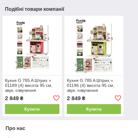
Подібні товари компанії
Кухня G 785 A Штрих =
Кухня G 785 A Штрих =
01189 (4) висота 95 см,
01196 (4) висота 95 см,
звук, озвучення
звук, озвучення
англійською мовою,
англійською мовою,
2 849
2 849
₴
₴
музика, пісні, підсвітка,
музика, пісні, підсвітка,
імітація роботи плити
імітація роботи плити
Купити
Купити
Про нас