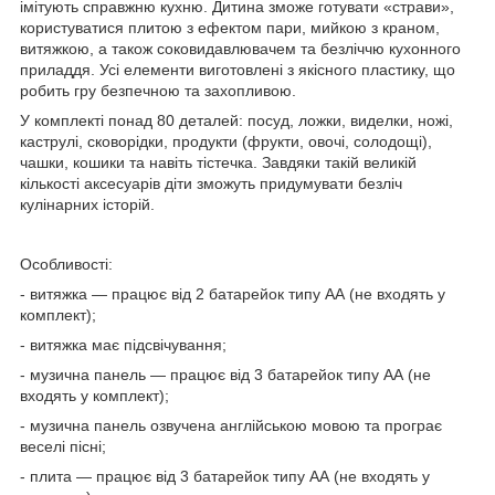
імітують справжню кухню. Дитина зможе готувати «страви»,
користуватися плитою з ефектом пари, мийкою з краном,
витяжкою, а також соковидавлювачем та безліччю кухонного
приладдя. Усі елементи виготовлені з якісного пластику, що
робить гру безпечною та захопливою.
У комплекті понад 80 деталей: посуд, ложки, виделки, ножі,
каструлі, сковорідки, продукти (фрукти, овочі, солодощі),
чашки, кошики та навіть тістечка. Завдяки такій великій
кількості аксесуарів діти зможуть придумувати безліч
кулінарних історій.
Особливості:
- витяжка — працює від 2 батарейок типу АА (не входять у
комплект);
- витяжка має підсвічування;
- музична панель — працює від 3 батарейок типу АА (не
входять у комплект);
- музична панель озвучена англійською мовою та програє
веселі пісні;
- плита — працює від 3 батарейок типу АА (не входять у