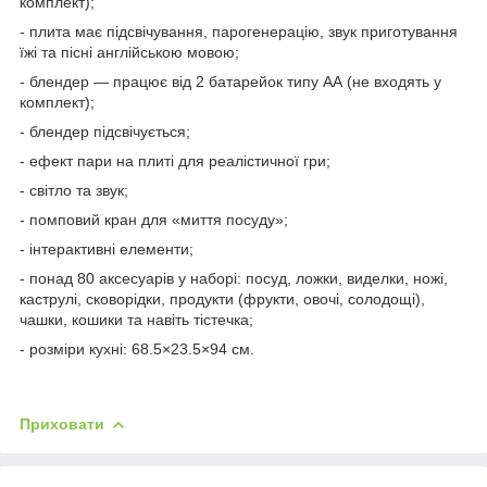
комплект);
- плита має підсвічування, парогенерацію, звук приготування
їжі та пісні англійською мовою;
- блендер — працює від 2 батарейок типу АА (не входять у
комплект);
- блендер підсвічується;
- ефект пари на плиті для реалістичної гри;
- світло та звук;
- помповий кран для «миття посуду»;
- інтерактивні елементи;
- понад 80 аксесуарів у наборі: посуд, ложки, виделки, ножі,
каструлі, сковорідки, продукти (фрукти, овочі, солодощі),
чашки, кошики та навіть тістечка;
- розміри кухні: 68.5×23.5×94 см.
Приховати