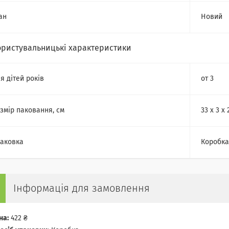
ан
Новий
ористувальницькі характеристики
я дітей років
от 3
змір паковання, см
33 x 3 x 
аковка
Коробка
Інформація для замовлення
на:
422 ₴