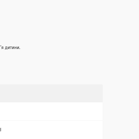
’я дитини.
d