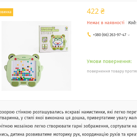
422 ₴
овинка
Немає в наявності
Код
+380 (66) 263-97-47
повернення товару протяг
озорою стінкою розташувались яскраві намистинки, які легко пере
тваринка, у стилі якої виконана ця дошка, привертатиме увагу мал
нітною мозаїкою легко створювати гарні зображення, сортувати нам
ись, дитина розвиватиме моторику рук, координацію рухів та кре