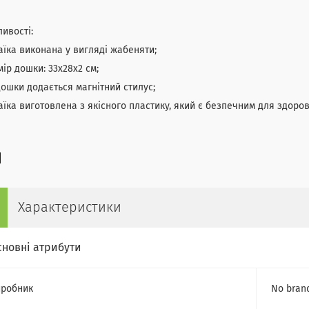
ивості:
аїка виконана у вигляді жабеняти;
мір дошки: 33х28х2 см;
дошки додається магнітний стилус;
аїка виготовлена з якісного пластику, який є безпечним для здоров
Характеристики
сновні атрибути
робник
No bran