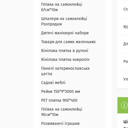
Плівка на самоклейці
Ст
67см*10м
Шпалери на самоклейці
Розпродаж
К
Дитячі манікюрні набори
Товари для самих маленьких
Дл
Вінілова плитка в рулоні
Вінілова плитка ковролін
Ро
Панелі катеринославська
цегла
Уп
Садові меблі
Рейки 150*9*3000 мм
PET плитка 900*400
Плівка на самоклейці
90см*10м
Ці
Розвиваючі іграшки