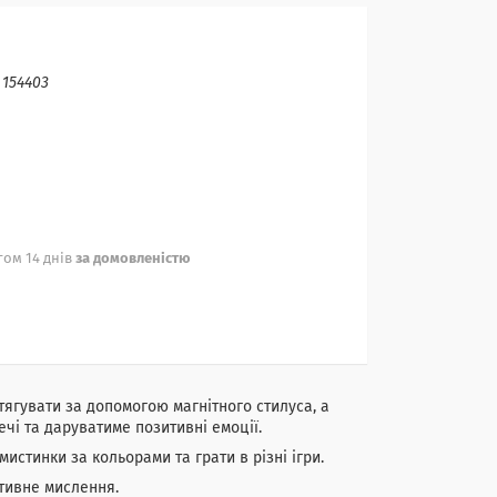
:
154403
ом 14 днів
за домовленістю
тягувати за допомогою магнітного стилуса, а
ечі та даруватиме позитивні емоції.
истинки за кольорами та грати в різні ігри.
ативне мислення.