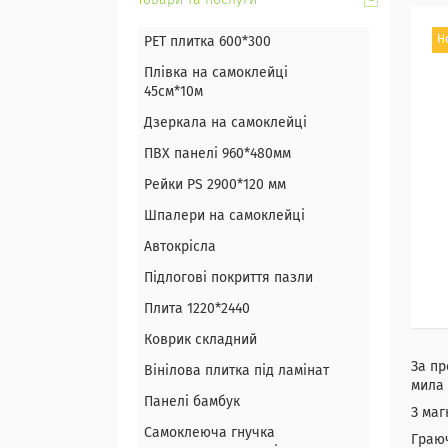
Товари та послуги
Н
PET плитка 600*300
Плівка на самоклейці
45см*10м
Дзеркала на самоклейці
ПВХ панелі 960*480мм
Рейки PS 2900*120 мм
Шпалери на самоклейці
Автокрісла
Підлогові покриття пазли
Плита 1220*2440
Коврик складний
За пр
Вінілова плитка під ламінат
мила 
Панелі бамбук
З маг
Самоклеюча гнучка
Граюч