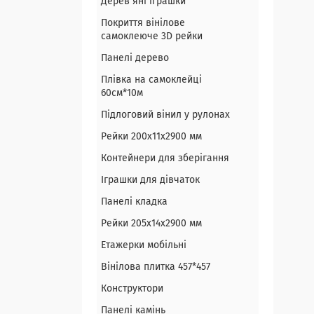
Дерев`яні іграшки
Покриття вінілове
самоклеюче 3D рейки
Панелі дерево
Плівка на самоклейці
60см*10м
Підлоговий вінил у рулонах
Рейки 200х11х2900 мм
Контейнери для зберігання
Іграшки для дівчаток
Панелі кладка
Рейки 205х14х2900 мм
Етажерки мобільні
Вінілова плитка 457*457
Конструктори
Панелі камінь