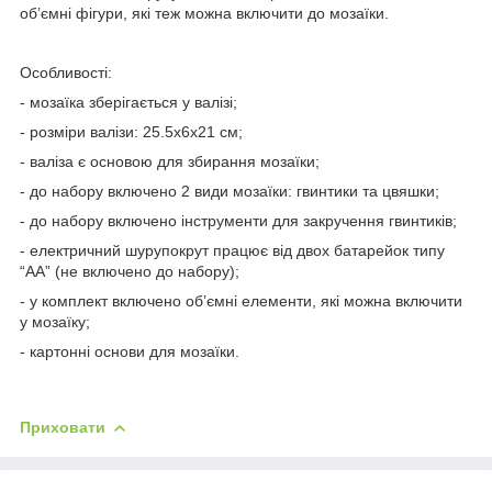
об’ємні фігури, які теж можна включити до мозаїки.
Особливості:
- мозаїка зберігається у валізі;
- розміри валізи: 25.5х6х21 см;
- валіза є основою для збирання мозаїки;
- до набору включено 2 види мозаїки: гвинтики та цвяшки;
- до набору включено інструменти для закручення гвинтиків;
- електричний шурупокрут працює від двох батарейок типу
“АА” (не включено до набору);
- у комплект включено об’ємні елементи, які можна включити
у мозаїку;
- картонні основи для мозаїки.
Приховати