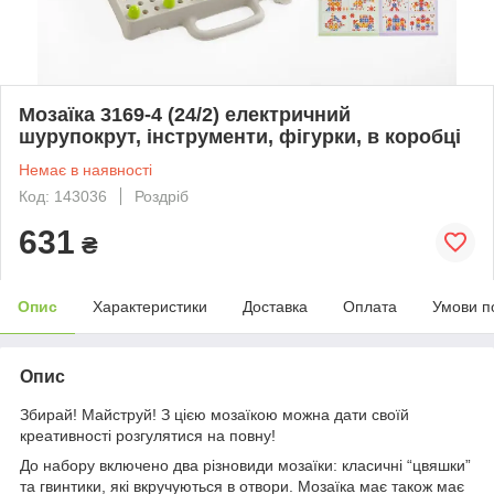
Мозаїка 3169-4 (24/2) електричний
шурупокрут, інструменти, фігурки, в коробці
Немає в наявності
Код: 143036
Роздріб
631
₴
Опис
Характеристики
Доставка
Оплата
Умови п
Опис
Збирай! Майструй! З цією мозаїкою можна дати своїй
креативності розгулятися на повну!
До набору включено два різновиди мозаїки: класичні “цвяшки”
та гвинтики, які вкручуються в отвори. Мозаїка має також має