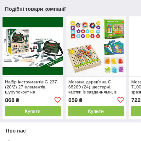
Подібні товари компанії
Набір інструментів G 237
Мозаїка дерев’яна C
Моза
(20/2) 27 елементів,
68269 (24) шестерні,
7100
шурупокрут на
картки із завданнями, в
зраз
батарейках, сумка для
коробці
куль
868
659
722
₴
₴
інструментів, тренувальні
бруски, в коробці
Купити
Купити
Про нас