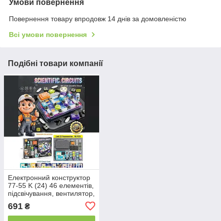
Умови повернення
Повернення товару впродовж 14 днів за домовленістю
Всі умови повернення
Подібні товари компанії
Електронний конструктор
77-55 K (24) 46 елементів,
підсвічування, вентилятор,
мелодія, 3 види
691
₴
перемикачів, 6 карток із
прикладами,