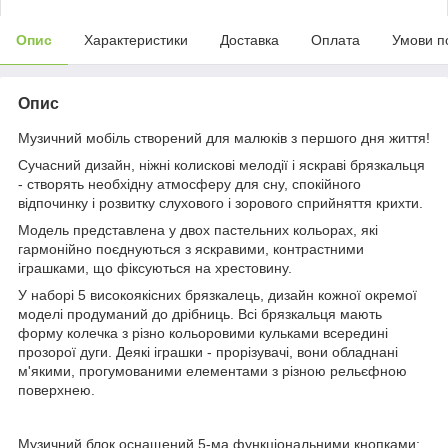
Опис
Характеристики
Доставка
Оплата
Умови п
Опис
Музичний мобіль створений для малюків з першого дня життя!
Сучасний дизайн, ніжні колискові мелодії і яскраві брязкальця
- створять необхідну атмосферу для сну, спокійного
відпочинку і розвитку слухового і зорового сприйняття крихти.
Модель представлена ​​у двох пастельних кольорах, які
гармонійно поєднуються з яскравими, контрастними
іграшками, що фіксуються на хрестовину.
У наборі 5 високоякісних брязкалець, дизайн кожної окремої
моделі продуманий до дрібниць. Всі брязкальця мають
форму колечка з різно кольоровими кульками всередині
прозорої дуги. Деякі іграшки - прорізувачі, вони обладнані
м'якими, прогумованими елементами з різною рельєфною
поверхнею.
Музичний блок оснащений 5-ма функціональними кнопками: