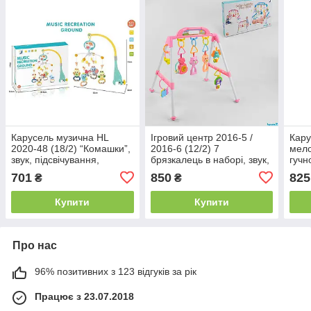
Карусель музична HL
Ігровий центр 2016-5 /
Кару
2020-48 (18/2) “Комашки”,
2016-6 (12/2) 7
мело
звук, підсвічування,
брязкалець в наборі, звук,
гучн
регулювання звуку, 5
в коробці
прор
701
850
825
₴
₴
брязкалець, прорізувач, в
на б
коробці
Купити
Купити
Про нас
96% позитивних з 123 відгуків за рік
Працює з 23.07.2018