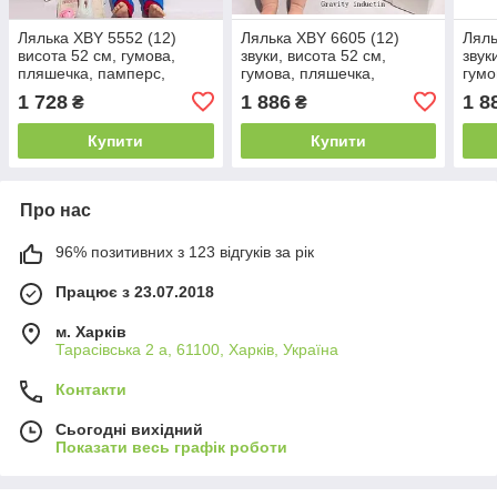
Лялька XBY 5552 (12)
Лялька XBY 6605 (12)
Ляль
висота 52 см, гумова,
звуки, висота 52 см,
звук
пляшечка, памперс,
гумова, пляшечка,
гумо
соска, шкарпетки, в
памперс, соска, шапочка,
памп
1 728
1 886
1 8
₴
₴
коробці
шкарпетки, в коробці
шкар
Купити
Купити
Про нас
96% позитивних з 123 відгуків за рік
Працює з 23.07.2018
м. Харків
Тарасівська 2 а, 61100, Харків, Україна
Контакти
Сьогодні вихідний
Показати весь графік роботи