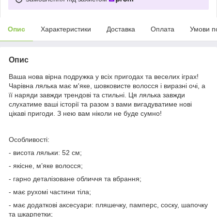
Опис
Характеристики
Доставка
Оплата
Умови п
Опис
Ваша нова вірна подружка у всіх пригодах та веселих іграх!
Чарівна лялька має м'яке, шовковисте волосся і виразні очі, а
її наряди завжди трендові та стильні. Ця лялька завжди
слухатиме ваші історії та разом з вами вигадуватиме нові
цікаві пригоди. З нею вам ніколи не буде сумно!
Особливості:
- висота ляльки: 52 см;
- якісне, м’яке волосся;
- гарно деталізоване обличчя та вбрання;
- має рухомі частини тіла;
- має додаткові аксесуари: пляшечку, памперс, соску, шапочку
та шкарпетки;