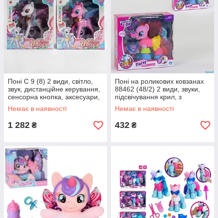
Поні C 9 (8) 2 види, світло,
Поні на роликових ковзанах
звук, дистанційне керування,
88462 (48/2) 2 види, звуки,
сенсорна кнопка, аксесуари,
підсвічування крил, з
в коробці
аксесуарами, в коробці
Немає в наявності
Немає в наявності
1 282
432
₴
₴