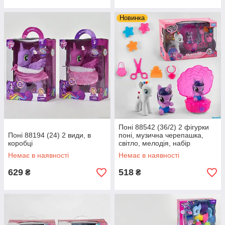
Новинка
Поні 88542 (36/2) 2 фігурки
Поні 88194 (24) 2 види, в
поні, музична черепашка,
коробці
світло, мелодія, набір
намистин, аксесуари, в
Немає в наявності
Немає в наявності
коробці
629
518
₴
₴