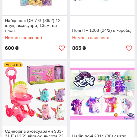
Набір поні QH 7 G (36/2) 12
штук, аксесуари, 13см, на
листі
Поні HF 1008 (24/2) в коробці
Немає в наявності
Немає в наявності
600
865
₴
₴
Новинка
Єдиноріг з аксесуарами 933-
31 E (12/2) візочок, висота 23
Набір поні 2014 (36) світло