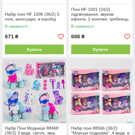
Поні HF 1001 (24/2)
Набір поні HF 1006 (36/2) 5
підсвічування, звукові
поні, аксесуари, в коробці
ефекти, 2 конячки, гребінець,
дзеркальце, аксесуари, в
В наявності
В наявності
коробці
671
686
₴
₴
Купити
Купити
Набір Поні Модниця 88468
Набір поні 88566 (36/2)
(36/2) 3 види, світло, звук,
"Морські подружки", 4 види, в