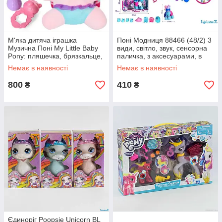
М'яка дитяча іграшка
Поні Модниця 88466 (48/2) 3
Музична Поні My Little Baby
види, світло, звук, сенсорна
Pony: пляшечка, брязкальце,
паличка, з аксесуарами, в
пісня англійською мовою
коробці
Немає в наявності
Немає в наявності
800
410
₴
₴
Єдиноріг Poopsie Unicorn BL