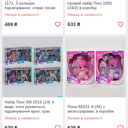
1171, 3 кольори,
Ігровий набір Поні 1092
підсвічування, співає пісню
(24/2) в коробці
англ. мовою, в коробці
Немає в наявності
Немає в наявності
469
631
₴
₴
Набір Поні SM 2015 (24) 4
види, ноги рухаються,
Пони 66241 А (36) с
підсвічування крил, грає
аксессуарами, в коробке
мелодія, 2шт в коробці
Немає в наявності
Немає в наявності
630
625
₴
₴